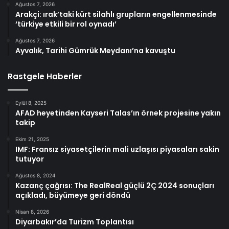
Ağustos 7, 2026
Arakçi: ırak’taki kürt silahlı grupların engellenmesinde
‘türkiye etkili bir rol oynadı’
Ağustos 7, 2026
Ayvalık, Tarihi Gümrük Meydanı’na kavuştu
Rastgele Haberler
Eylül 8, 2025
AFAD heyetinden Kayseri Talas’ın örnek projesine yakın
takip
Ekim 21, 2025
IMF: Fransız siyasetçilerin mali uzlaşısı piyasaları sakin
tutuyor
Ağustos 8, 2024
Kazanç çağrısı: The RealReal güçlü 2Ç 2024 sonuçları
açıkladı, büyümeye geri döndü
Nisan 8, 2026
Diyarbakır’da Turizm Toplantısı