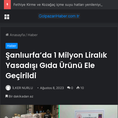
Fethiye Kirme ve Kozağaç içme suyu hatları yenileniyor
Menü
Anasayfa
/
Haber
Haber
Şanlıurfa’da 1 Milyon Liralık
Yasadışı Gıda Ürünü Ele
Geçirildi
İLKER NURLU
Ağustos 8, 2023
0
10
Bir dakikadan az