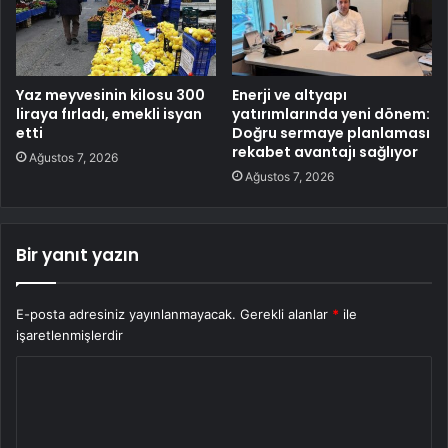
Yaz meyvesinin kilosu 300
Enerji ve altyapı
liraya fırladı, emekli isyan
yatırımlarında yeni dönem:
etti
Doğru sermaye planlaması
rekabet avantajı sağlıyor
Ağustos 7, 2026
Ağustos 7, 2026
Bir yanıt yazın
E-posta adresiniz yayınlanmayacak.
Gerekli alanlar
*
ile
işaretlenmişlerdir
Y
o
r