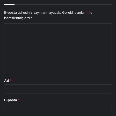
E-posta adresiniz yayınlanmayacak.
Gerekli alanlar
*
ile
işaretlenmişlerdir
Y
o
r
u
m
*
Ad
*
E-posta
*