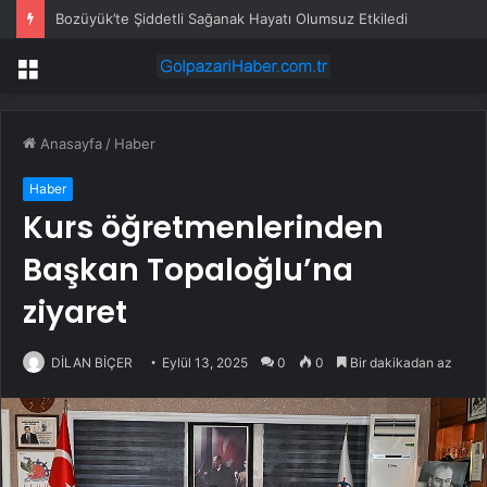
Bozüyük’te Şiddetli Sağanak Hayatı Olumsuz Etkiledi
Menü
Anasayfa
/
Haber
Haber
Kurs öğretmenlerinden
Başkan Topaloğlu’na
ziyaret
DİLAN BİÇER
Eylül 13, 2025
0
0
Bir dakikadan az