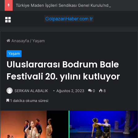
Türkiye Maden İşçileri Sendikası Genel Kurulu’nda, Nurettin Akçul yeniden genel başkan seçildi
Menü
Anasayfa
/
Yaşam
Yaşam
Uluslararası Bodrum Bale
Festivali 20. yılını kutluyor
SERKAN ALABALIK
Ağustos 2, 2023
0
8
1 dakika okuma süresi