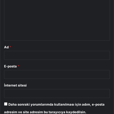
o
r
u
m
*
Ad
*
E-posta
*
İnternet sitesi
Daha sonraki yorumlarımda kullanılması için adım, e-posta
adresim ve site adresim bu tarayıcıya kaydedilsin.