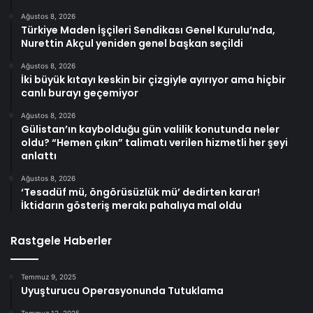
Ağustos 8, 2026
Türkiye Maden İşçileri Sendikası Genel Kurulu’nda,
Nurettin Akçul yeniden genel başkan seçildi
Ağustos 8, 2026
İki büyük kıtayı keskin bir çizgiyle ayırıyor ama hiçbir
canlı burayı geçemiyor
Ağustos 8, 2026
Gülistan’ın kaybolduğu gün valilik konutunda neler
oldu? “Hemen çıkın” talimatı verilen hizmetli her şeyi
anlattı
Ağustos 8, 2026
‘Tesadüf mü, öngörüsüzlük mü’ dedirten karar!
İktidarın gösteriş merakı pahalıya mal oldu
Rastgele Haberler
Temmuz 9, 2025
Uyuşturucu Operasyonunda Tutuklama