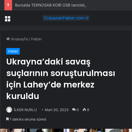
Bursa’da TEKNOSAB KOBİ OSB tanıtıldı… Bursa’nın kalkınma yolculuğunda yeni dönem
Menü
Anasayfa
/
Haber
Haber
Ukrayna’daki savaş
suçlarının soruşturulması
için Lahey’de merkez
kuruldu
İLKER NURLU
Mart 30, 2023
0
9
1 dakika okuma süresi