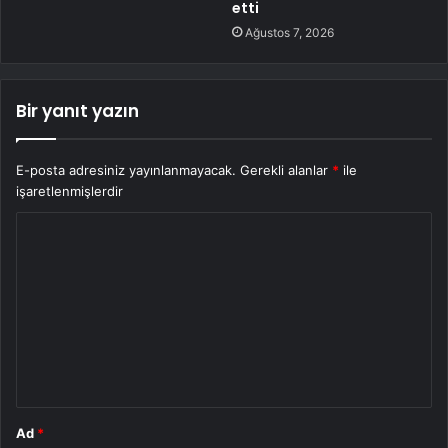
etti
Ağustos 7, 2026
Bir yanıt yazın
E-posta adresiniz yayınlanmayacak.
Gerekli alanlar
*
ile
işaretlenmişlerdir
Y
o
r
u
m
*
Ad
*