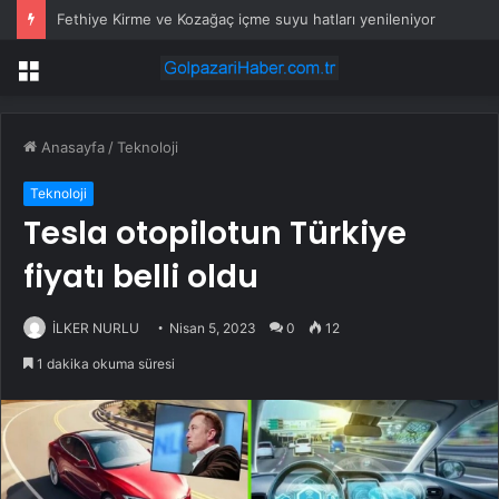
Fethiye Kirme ve Kozağaç içme suyu hatları yenileniyor
Menü
Anasayfa
/
Teknoloji
Teknoloji
Tesla otopilotun Türkiye
fiyatı belli oldu
İLKER NURLU
Nisan 5, 2023
0
12
1 dakika okuma süresi