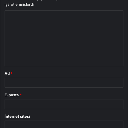
işaretlenmişlerdir
Y
o
r
u
m
*
Ad
*
E-posta
*
İnternet sitesi