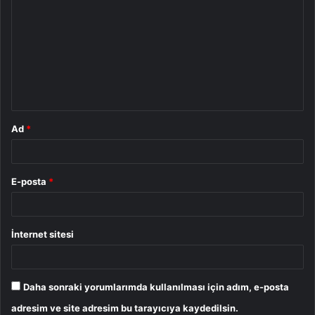
o
r
u
m
*
Ad
*
E-posta
*
İnternet sitesi
Daha sonraki yorumlarımda kullanılması için adım, e-posta
adresim ve site adresim bu tarayıcıya kaydedilsin.