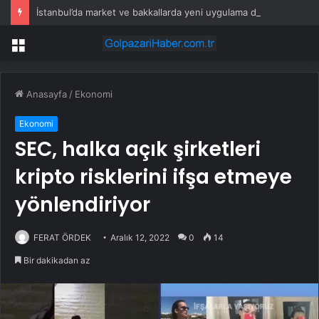
İstanbul’da market ve bakkallarda yeni uygulama devreye girdi
Menü
Anasayfa
/
Ekonomi
Ekonomi
SEC, halka açık şirketleri
kripto risklerini ifşa etmeye
yönlendiriyor
FERAT ÖRDEK
Aralık 12, 2022
0
14
Bir dakikadan az