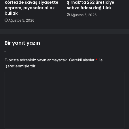
Körfezde savaş siyasette
Şırnak’ta 252 üreticiye
deprem, piyasalar allak
sebze fidesi dağıtıldı
bullak
Ağustos 5, 2026
Ağustos 5, 2026
Bir yanıt yazın
E-posta adresiniz yayınlanmayacak.
Gerekli alanlar
*
ile
işaretlenmişlerdir
Y
o
r
u
m
*