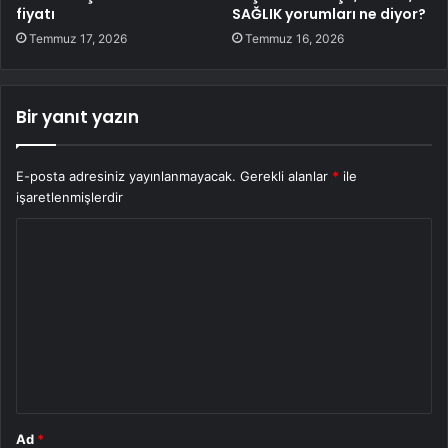
fiyatı
SAĞLIK yorumları ne diyor?
Temmuz 17, 2026
Temmuz 16, 2026
Bir yanıt yazın
E-posta adresiniz yayınlanmayacak.
Gerekli alanlar
*
ile
işaretlenmişlerdir
Y
o
r
u
m
*
Ad
*