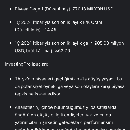
Piyasa Değeri (Düzeltilmiş): 770,18 MILYON USD
1Ç 2024 itibarıyla son on iki aylık F/K Oranı
(Düzeltilmiş): -14,45
1Ç 2024 itibarıyla son on iki aylık gelir: 905,03 milyon
USD, brüt kâr marjı %63,76
InvestingPro İpuçları:
Thryv’nin hisseleri geçtiğimiz hafta düşüş yaşadı, bu
da potansiyel oynaklığa veya son olaylara karşı piyasa
tepkisine işaret ediyor.
Analistlerin, içinde bulunduğumuz yılda satışlarda
öngörülen düşüşle ilgili endişeleri var ve bu da
yatırımcıların şirketin gelecekteki performansını
değerlendirirken göz önünde bulundurmaları gereken