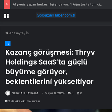
Alışveriş yapan herkesi ilgilendiriyor: 1 Ağustos’ta tüm dijital kurallar değişiyor
Menü
Anasayfa
/
İş
İş
Kazanç görüşmesi: Thryv
Holdings SaaS’ta güçlü
büyüme görüyor,
beklentilerini yükseltiyor
NURCAN BAYRAM
Mayıs 6, 2024
0
0
3 dakika okuma süresi