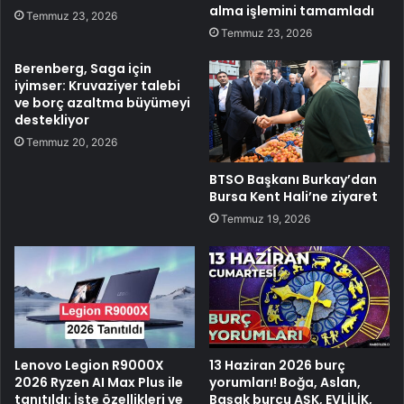
alma işlemini tamamladı
Temmuz 23, 2026
Temmuz 23, 2026
Berenberg, Saga için
iyimser: Kruvaziyer talebi
ve borç azaltma büyümeyi
destekliyor
Temmuz 20, 2026
BTSO Başkanı Burkay’dan
Bursa Kent Hali’ne ziyaret
Temmuz 19, 2026
Lenovo Legion R9000X
13 Haziran 2026 burç
2026 Ryzen AI Max Plus ile
yorumları! Boğa, Aslan,
tanıtıldı: İşte özellikleri ve
Başak burcu AŞK, EVLİLİK,