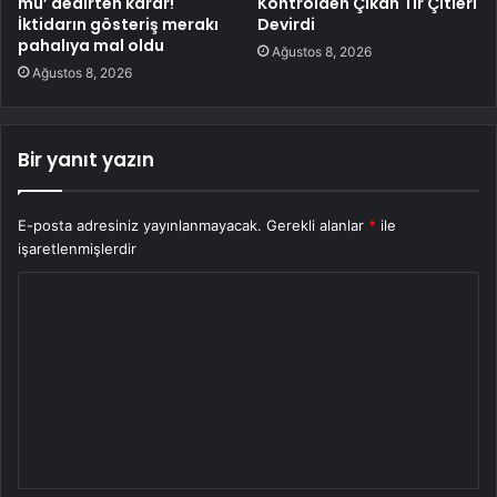
mü’ dedirten karar!
Kontrolden Çıkan Tır Çitleri
İktidarın gösteriş merakı
Devirdi
pahalıya mal oldu
Ağustos 8, 2026
Ağustos 8, 2026
Bir yanıt yazın
E-posta adresiniz yayınlanmayacak.
Gerekli alanlar
*
ile
işaretlenmişlerdir
Y
o
r
u
m
*