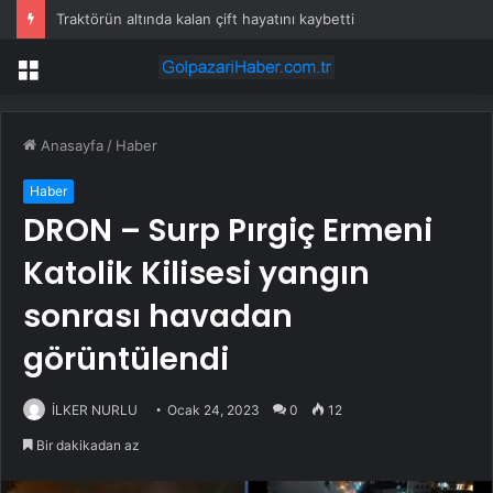
Traktörün altında kalan çift hayatını kaybetti
Menü
Anasayfa
/
Haber
Haber
DRON – Surp Pırgiç Ermeni
Katolik Kilisesi yangın
sonrası havadan
görüntülendi
İLKER NURLU
Ocak 24, 2023
0
12
Bir dakikadan az