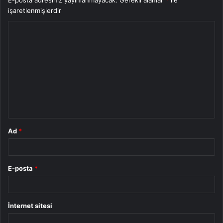
E-posta adresiniz yayınlanmayacak.
Gerekli alanlar
*
ile
işaretlenmişlerdir
Y
o
r
u
m
*
Ad
*
E-posta
*
İnternet sitesi