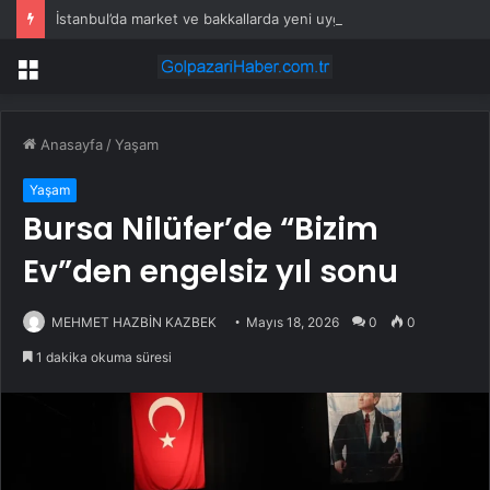
İstanbul’da market ve bakkallarda yeni uygulama devreye girdi
Menü
Anasayfa
/
Yaşam
Yaşam
Bursa Nilüfer’de “Bizim
Ev”den engelsiz yıl sonu
MEHMET HAZBİN KAZBEK
Mayıs 18, 2026
0
0
1 dakika okuma süresi