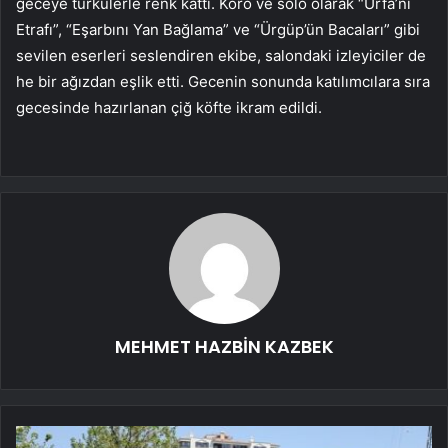
geceye türkülerle renk kattı. Koro ve solo olarak “Urfa’nı
Etrafı”, “Eşarbını Yan Bağlama” ve “Ürgüp’ün Bacaları” gibi
sevilen eserleri seslendiren ekibe, salondaki izleyiciler de
he bir ağızdan eşlik etti. Gecenin sonunda katılımcılara sıra
gecesinde hazırlanan çiğ köfte ikram edildi.
MEHMET HAZBİN KAZBEK