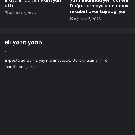
etti
Doğru sermaye planlaması
rekabet avantajı sağlıyor
Ağustos 7, 2026
Ağustos 7, 2026
Bir yanıt yazın
E-posta adresiniz yayınlanmayacak.
Gerekli alanlar
*
ile
işaretlenmişlerdir
Y
o
r
u
m
*