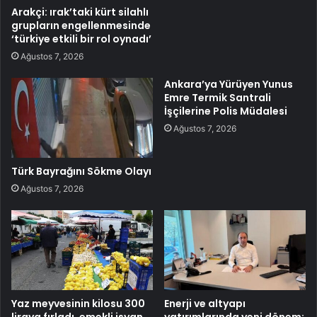
Arakçi: ırak’taki kürt silahlı
grupların engellenmesinde
‘türkiye etkili bir rol oynadı’
Ağustos 7, 2026
Ankara’ya Yürüyen Yunus
Emre Termik Santrali
İşçilerine Polis Müdalesi
Ağustos 7, 2026
Türk Bayrağını Sökme Olayı
Ağustos 7, 2026
Yaz meyvesinin kilosu 300
Enerji ve altyapı
liraya fırladı, emekli isyan
yatırımlarında yeni dönem: