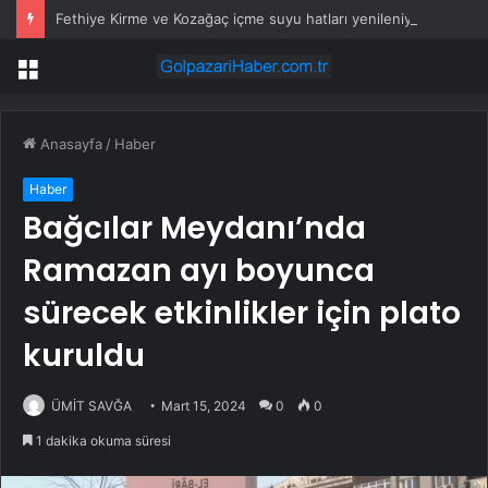
Fethiye Kirme ve Kozağaç içme suyu hatları yenileniyor
Menü
Anasayfa
/
Haber
Haber
Bağcılar Meydanı’nda
Ramazan ayı boyunca
sürecek etkinlikler için plato
kuruldu
ÜMİT SAVĞA
Mart 15, 2024
0
0
1 dakika okuma süresi