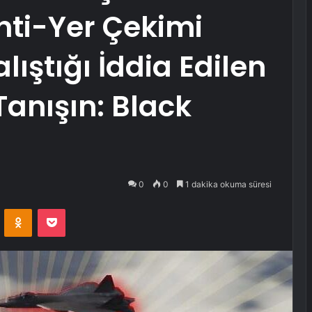
Anti-Yer Çekimi
lıştığı İddia Edilen
Tanışın: Black
0
0
1 dakika okuma süresi
VKontakte
Odnoklassniki
Pocket