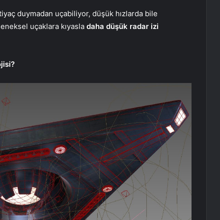
htiyaç duymadan uçabiliyor, düşük hızlarda bile
eleneksel uçaklara kıyasla
daha düşük radar izi
jisi?