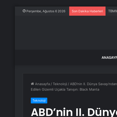
TBMM 
Perşembe, Ağustos 6 2026
Son Dakika Haberleri
ANASAY
Anasayfa
/
Teknoloji
/
ABD’nin II. Dünya Savaşı’ndan 
Edilen Gizemli Uçakla Tanışın: Black Manta
Teknoloji
ABD’nin II. Dün