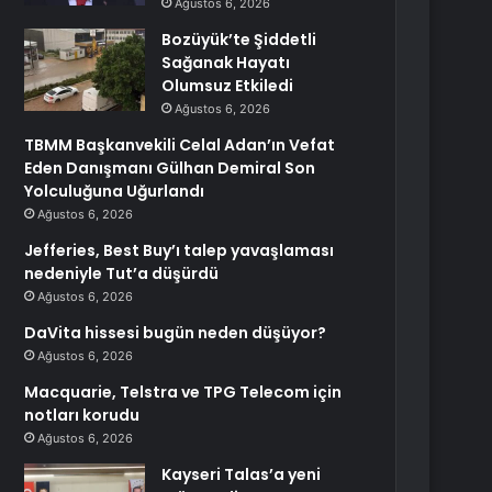
Ağustos 6, 2026
Bozüyük’te Şiddetli
Sağanak Hayatı
Olumsuz Etkiledi
Ağustos 6, 2026
TBMM Başkanvekili Celal Adan’ın Vefat
Eden Danışmanı Gülhan Demiral Son
Yolculuğuna Uğurlandı
Ağustos 6, 2026
Jefferies, Best Buy’ı talep yavaşlaması
nedeniyle Tut’a düşürdü
Ağustos 6, 2026
DaVita hissesi bugün neden düşüyor?
Ağustos 6, 2026
Macquarie, Telstra ve TPG Telecom için
notları korudu
Ağustos 6, 2026
Kayseri Talas’a yeni