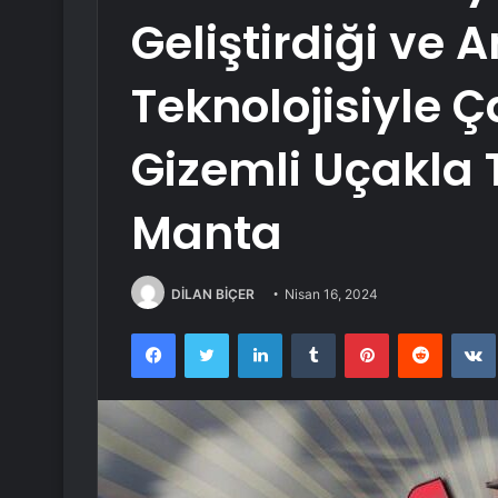
Geliştirdiği ve 
Teknolojisiyle Ça
Gizemli Uçakla 
Manta
DİLAN BİÇER
Nisan 16, 2024
Facebook
Twitter
LinkedIn
Tumblr
Pinterest
Reddit