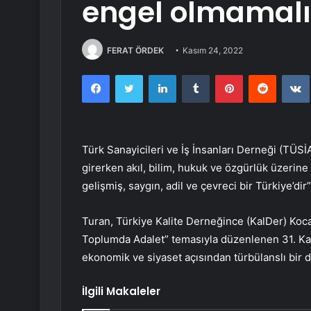
engel olmamalı
FERAT ÖRDEK
Kasım 24, 2022
Facebook
Twitter
LinkedIn
Tumblr
Pinterest
Reddit
Türk Sanayicileri ve İş İnsanları Derneği (TÜSİ
girerken akıl, bilim, hukuk ve özgürlük üzerine
gelişmiş, saygın, adil ve çevreci bir Türkiye’dir”
Turan, Türkiye Kalite Derneğince (KalDer) Koca
Toplumda Adalet” temasıyla düzenlenen 31. Ka
ekonomik ve siyaset açısından türbülanslı bir d
İlgili Makaleler