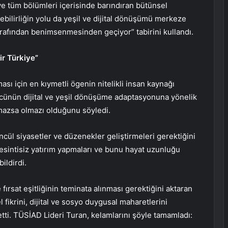
e tüm bölümleri içerisinde barındıran bütünsel
lebilirliğin yolu da yeşil ve dijital dönüşümü merkeze
arafından benimsenmesinden geçiyor” tabirini kullandı.
ir Türkiye”
ı için en kıymetli ögenin nitelikli insan kaynağı
cünün dijital ve yeşil dönüşüme adaptasyonuna yönelik
lmazsa olmazı olduğunu söyledi.
cül siyasetler ve düzenekler geliştirmeleri gerektiğini
esintisiz yatırım yapmaları ve bunu hayat uzunluğu
ildirdi.
fırsat eşitliğinin teminata alınması gerektiğini aktaran
l fikrini, dijital ve sosyo duygusal maharetlerini
tti. TÜSİAD Lideri Turan, kelamlarını şöyle tamamladı: