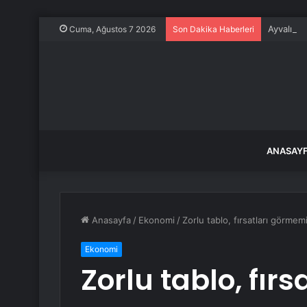
Ayvalık,
Cuma, Ağustos 7 2026
Son Dakika Haberleri
ANASAY
Anasayfa
/
Ekonomi
/
Zorlu tablo, fırsatları görme
Ekonomi
Zorlu tablo, fır