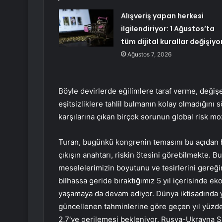
Alışveriş yapan herkesi
ilgilendiriyor: 1 Ağustos’ta
tüm dijital kurallar değişiyo
Ağustos 7, 2026
Böyle devirlerde eğilimlere taraf verme, değişen
eşitsizliklere tahlil bulmanın kolay olmadığını
karşılarına çıkan birçok sorunun global risk moza
Turan, bugünkü kongrenin temasını bu açıdan h
çıkışın anahtarı, riskin ötesini görebilmekte. Bu
meselelerimizin boyutunu ve tesirlerini gereğinc
bilhassa geride bıraktığımız 5 yıl içerisinde e
yaşamaya da devam ediyor. Dünya iktisadında y
güncellenen tahminlerine göre geçen yıl yüzde
2,7’ye gerilemesi bekleniyor. Rusya-Ukrayna Sa