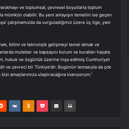
yaratmayı ve toplumsal, çevresel boyutlarla toplum
la mümkün olabilir. Bu yeni anlayışın temelini ise geçen
 İnşa’ çalışmamızda da vurguladığımız üzere üç öge, yani
rmek, bilimi ve teknolojik gelişmeyi temel almak ve
anlarda muteber ve kapsayıcı kurum ve kuralları hayata
ilim, hukuk ve özgürlük üzerine inşa edilmiş Cumhuriyet
adil ve çevreci bir Türkiye’dir. Bugünün temasıyla da çok
zi amaçlarımıza ulaştıracağına inanıyorum.”
erest
Reddit
VKontakte
Odnoklassniki
Pocket
E-Posta ile paylaş
Yazdır