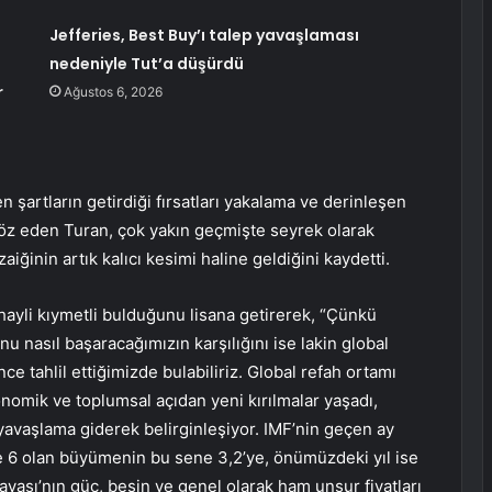
Jefferies, Best Buy’ı talep yavaşlaması
nedeniyle Tut’a düşürdü
r
Ağustos 6, 2026
 şartların getirdiği fırsatları yakalama ve derinleşen
 söz eden Turan, çok yakın geçmişte seyrek olarak
iğinin artık kalıcı kesimi haline geldiğini kaydetti.
ayli kıymetli bulduğunu lisana getirerek, “Çünkü
nu nasıl başaracağımızın karşılığını ise lakin global
e tahlil ettiğimizde bulabiliriz. Global refah ortamı
konomik ve toplumsal açıdan yeni kırılmalar yaşadı,
avaşlama giderek belirginleşiyor. IMF’nin geçen ay
 6 olan büyümenin bu sene 3,2’ye, önümüzdeki yıl ise
vaşı’nın güç, besin ve genel olarak ham unsur fiyatları