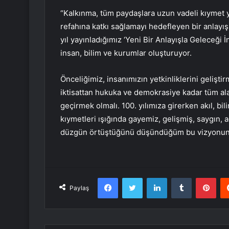
“Kalkınma, tüm paydaşlara uzun vadeli kıymet 
refahına katkı sağlamayı hedefleyen bir anlayış
yıl yayınladığımız ‘Yeni Bir Anlayışla Geleceği
insan, bilim ve kurumlar oluşturuyor.
Önceliğimiz, insanımızın yetkinliklerini gelişti
iktisattan hukuka ve demokrasiye kadar tüm al
geçirmek olmalı. 100. yılımıza girerken akıl, b
kıymetleri ışığında gayemiz, gelişmiş, saygın, 
düzgün örtüştüğünü düşündüğüm bu vizyonun bi
Facebook
Twitter
LinkedIn
Tumblr
Pint
Paylaş