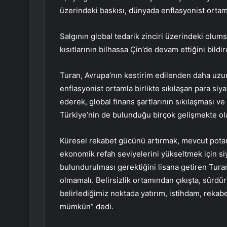
üzerindeki baskısı, dünyada enflasyonist ortam
Salgının global tedarik zinciri üzerindeki olumsu
kısıtlarının bilhassa Çin’de devam ettiğini bildir
Turan, Avrupa’nın kestirim edilenden daha uzun
enflasyonist ortamla birlikte sıkılaşan para siy
ederek, global finans şartlarının sıkılaşması 
Türkiye’nin de bulunduğu birçok gelişmekte olan
Küresel rekabet gücünü artırmak, mevcut pota
ekonomik refah seviyelerini yükseltmek için s
bulundurulması gerektiğini lisana getiren Turan
olmamalı. Belirsizlik ortamından çıkışta, sürdü
belirlediğimiz noktada yatırım, istihdam, reka
mümkün” dedi.