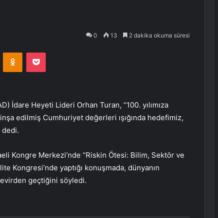
0
13
2 dakika okuma süresi
VKontakte
Odnoklassniki
Pocket
AD) İdare Heyeti Lideri Orhan Turan, “100. yılımıza
 inşa edilmiş Cumhuriyet değerleri ışığında hedefimiz,
 dedi.
eli Kongre Merkezi’nde “Riskin Ötesi: Bilim, Sektör ve
lite Kongresi’nde yaptığı konuşmada, dünyanın
evirden geçtiğini söyledi.