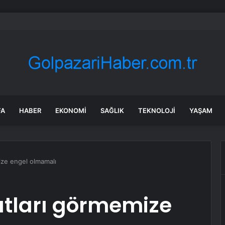
 Tarihi Gümrük Meydanı’na kavuştu
FA
HABER
EKONOMI
SAĞLIK
TEKNOLOJI
YAŞAM
mize engel olmamalı
satları görmemize