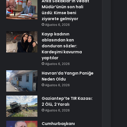
Arka Sokaklar’ın Vedat
Müdür’ünün son hali
üzdü: Kimse beni
ziyarete gelmiyor
Ağustos 6, 2026
Kayıp kadının
ablasından kan
donduran sözler:
Kardeşimi kavurma
yaptılar
Ağustos 6, 2026
Havran’da Yangın Paniğe
Neden Oldu
Ağustos 6, 2026
Gaziantep’te TIR Kazası:
2 Ölü, 2 Yaralı
Ağustos 6, 2026
Cumhurbaşkanı