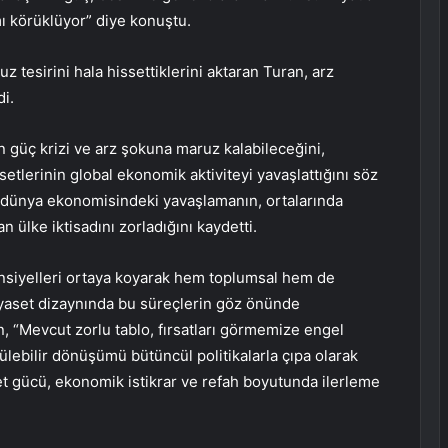
ı körüklüyor” diye konuştu.
z tesirini hala hissettiklerini aktaran Turan, arz
di.
 güç krizi ve arz şokuna maruz kalabileceğini,
asetlerinin global ekonomik aktiviteyi yavaşlattığını söz
ve dünya ekonomisindeki yavaşlamanın, ortalarında
 ülke iktisadını zorladığını kaydetti.
nsiyelleri ortaya koyarak hem toplumsal hem de
iyaset dizaynında bu süreçlerin göz önünde
, “Mevcut zorlu tablo, fırsatları görmemize engel
rülebilir dönüşümü bütüncül politikalarla çıpa olarak
bet gücü, ekonomik istikrar ve refah boyutunda ilerleme