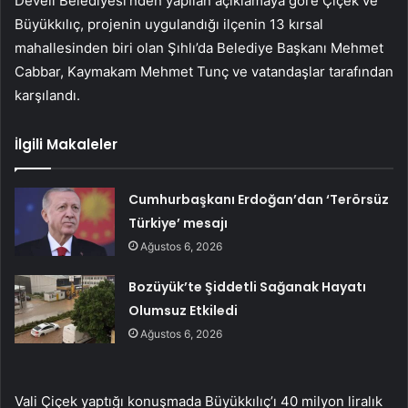
Develi Belediyesi’nden yapılan açıklamaya göre Çiçek ve
Büyükkılıç, projenin uygulandığı ilçenin 13 kırsal
mahallesinden biri olan Şıhlı’da Belediye Başkanı Mehmet
Cabbar, Kaymakam Mehmet Tunç ve vatandaşlar tarafından
karşılandı.
İlgili Makaleler
Cumhurbaşkanı Erdoğan’dan ‘Terörsüz
Türkiye’ mesajı
Ağustos 6, 2026
Bozüyük’te Şiddetli Sağanak Hayatı
Olumsuz Etkiledi
Ağustos 6, 2026
Vali Çiçek yaptığı konuşmada Büyükkılıç’ı 40 milyon liralık