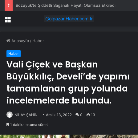
Bozüyük’te Şiddetli Sağanak Hayatı Olumsuz Etkiledi
Menü
Anasayfa
/
Haber
Haber
Vali Çiçek ve Başkan
Büyükkılıç, Develi’de yapımı
tamamlanan grup yolunda
incelemelerde bulundu.
NİLAY ŞAHİN
Aralık 13, 2022
0
13
1 dakika okuma süresi