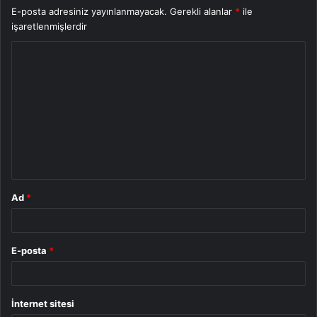
E-posta adresiniz yayınlanmayacak.
Gerekli alanlar
*
ile
işaretlenmişlerdir
Y
o
r
u
m
*
Ad
*
E-posta
*
İnternet sitesi