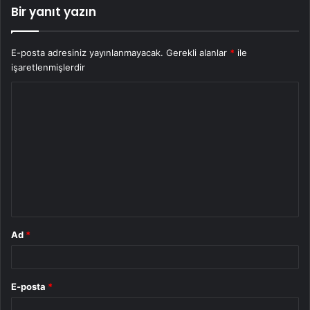
Bir yanıt yazın
E-posta adresiniz yayınlanmayacak.
Gerekli alanlar
*
ile
işaretlenmişlerdir
Y
o
r
u
m
*
Ad
*
E-posta
*