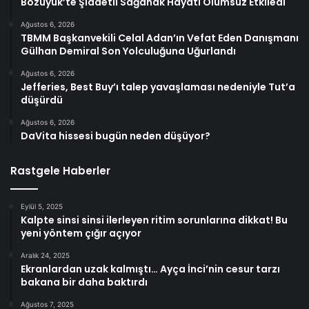
Bozüyük’te Şiddetli Sağanak Hayatı Olumsuz Etkiledi
Ağustos 6, 2026
TBMM Başkanvekili Celal Adan’ın Vefat Eden Danışmanı
Gülhan Demiral Son Yolculuğuna Uğurlandı
Ağustos 6, 2026
Jefferies, Best Buy’ı talep yavaşlaması nedeniyle Tut’a
düşürdü
Ağustos 6, 2026
DaVita hissesi bugün neden düşüyor?
Rastgele Haberler
Eylül 5, 2025
Kalpte sinsi sinsi ilerleyen ritim sorunlarına dikkat! Bu
yeni yöntem çığır açıyor
Aralık 24, 2025
Ekranlardan uzak kalmıştı… Ayça İnci’nin cesur tarzı
bakana bir daha baktırdı
Ağustos 7, 2025