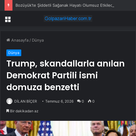
Bozüyük’te Şiddetli Sağanak Hayatı Olumsuz Etkiledi
Menü
Anasayfa
/
Dünya
Dünya
Trump, skandallarla anılan
Demokrat Partili ismi
domuza benzetti
DİLAN BİÇER
Temmuz 6, 2026
0
0
Bir dakikadan az