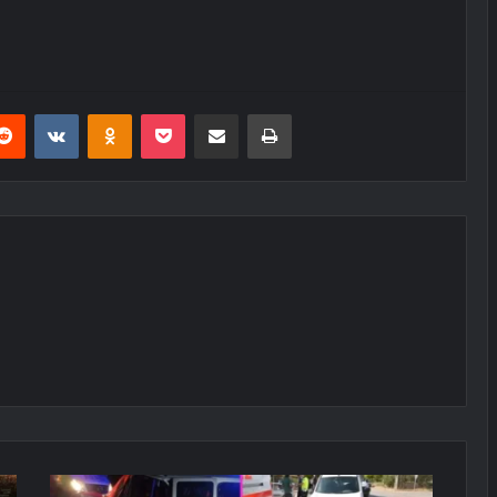
erest
Reddit
VKontakte
Odnoklassniki
Pocket
E-Posta ile paylaş
Yazdır