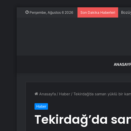
Bozüy
Perşembe, Ağustos 6 2026
Son Dakika Haberleri
ANASAY
Anasayfa
/
Haber
/
Tekirdağ’da saman yüklü bir kam
Haber
Tekirdağ’da sa