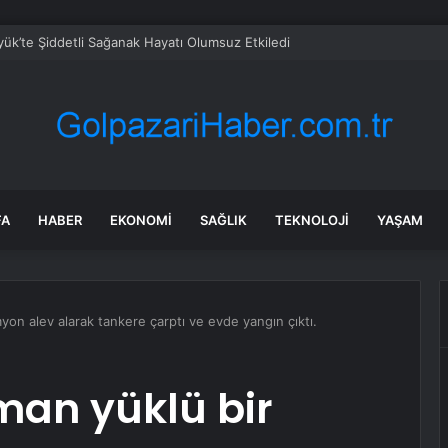
ük’te Şiddetli Sağanak Hayatı Olumsuz Etkiledi
FA
HABER
EKONOMI
SAĞLIK
TEKNOLOJI
YAŞAM
yon alev alarak tankere çarptı ve evde yangın çıktı.
man yüklü bir