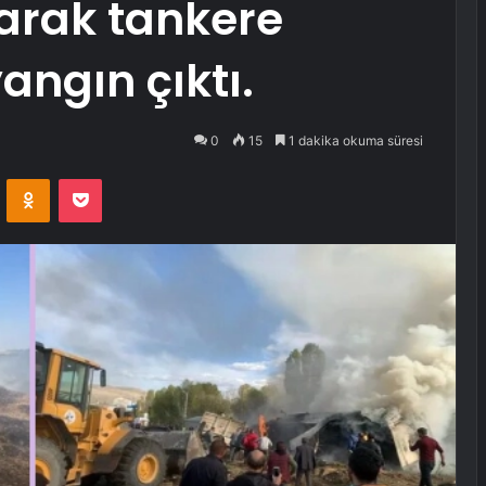
arak tankere
angın çıktı.
0
15
1 dakika okuma süresi
VKontakte
Odnoklassniki
Pocket