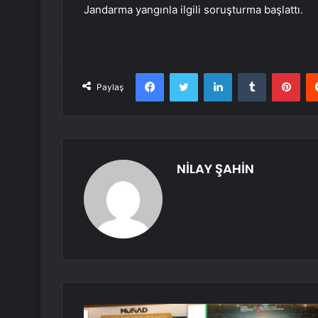
Jandarma yangınla ilgili soruşturma başlattı.
Facebook
Twitter
LinkedIn
Tumblr
Pint
Paylaş
NİLAY ŞAHİN