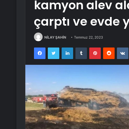
kamyon alev al
çarptı ve evde y
NİLAY ŞAHİN
Temmuz 22, 2023
Facebook
Twitter
LinkedIn
Tumblr
Pinterest
Reddit