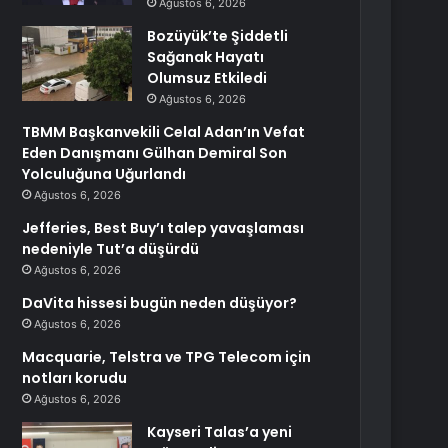
Ağustos 6, 2026
Bozüyük’te Şiddetli
Sağanak Hayatı
Olumsuz Etkiledi
Ağustos 6, 2026
TBMM Başkanvekili Celal Adan’ın Vefat
Eden Danışmanı Gülhan Demiral Son
Yolculuğuna Uğurlandı
Ağustos 6, 2026
Jefferies, Best Buy’ı talep yavaşlaması
nedeniyle Tut’a düşürdü
Ağustos 6, 2026
DaVita hissesi bugün neden düşüyor?
Ağustos 6, 2026
Macquarie, Telstra ve TPG Telecom için
notları korudu
Ağustos 6, 2026
Kayseri Talas’a yeni