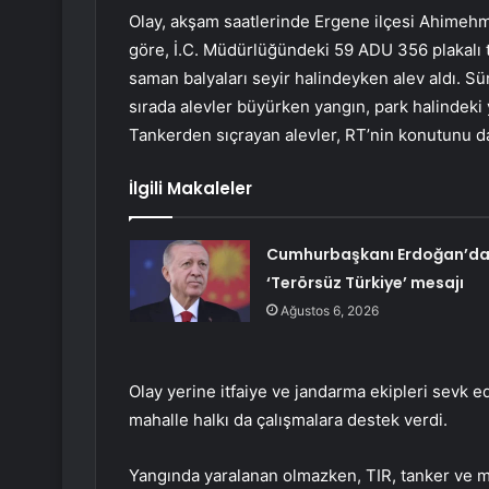
Olay, akşam saatlerinde Ergene ilçesi Ahimehm
göre, İ.C. Müdürlüğündeki 59 ADU 356 plakalı t
saman balyaları seyir halindeyken alev aldı. Sür
sırada alevler büyürken yangın, park halindeki
Tankerden sıçrayan alevler, RT’nin konutunu da
İlgili Makaleler
Cumhurbaşkanı Erdoğan’d
‘Terörsüz Türkiye’ mesajı
Ağustos 6, 2026
Olay yerine itfaiye ve jandarma ekipleri sevk ed
mahalle halkı da çalışmalara destek verdi.
Yangında yaralanan olmazken, TIR, tanker ve me