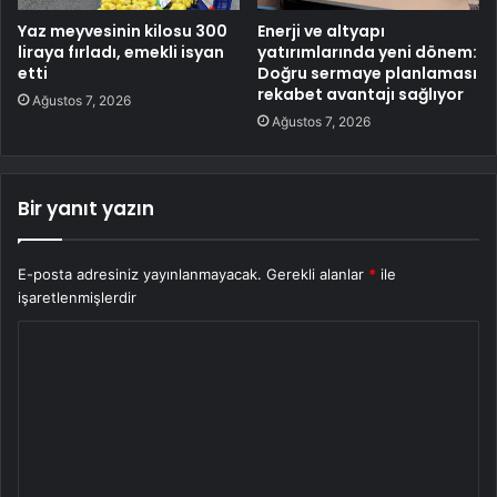
Yaz meyvesinin kilosu 300
Enerji ve altyapı
liraya fırladı, emekli isyan
yatırımlarında yeni dönem:
etti
Doğru sermaye planlaması
rekabet avantajı sağlıyor
Ağustos 7, 2026
Ağustos 7, 2026
Bir yanıt yazın
E-posta adresiniz yayınlanmayacak.
Gerekli alanlar
*
ile
işaretlenmişlerdir
Y
o
r
u
m