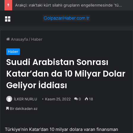
Arakçi: ırak’taki kürt silahlı grupların engellenmesinde ‘türkiye etkili bir rol oynadı’
Menü
Anasayfa
/
Haber
Haber
Suudi Arabistan Sonrası
Katar’dan da 10 Milyar Dolar
Geliyor İddiası
İLKER NURLU
Kasım 25, 2022
0
18
Bir dakikadan az
Türkiye’nin Katar’dan 10 milyar dolara varan finansman