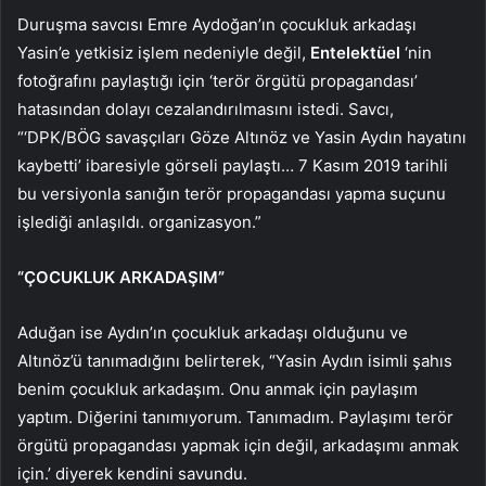
Duruşma savcısı Emre Aydoğan’ın çocukluk arkadaşı
Yasin’e yetkisiz işlem nedeniyle değil,
Entelektüel
‘nin
fotoğrafını paylaştığı için ‘terör örgütü propagandası’
hatasından dolayı cezalandırılmasını istedi. Savcı,
“‘DPK/BÖG savaşçıları Göze Altınöz ve Yasin Aydın hayatını
kaybetti’ ibaresiyle görseli paylaştı… 7 Kasım 2019 tarihli
bu versiyonla sanığın terör propagandası yapma suçunu
işlediği anlaşıldı. organizasyon.”
“ÇOCUKLUK ARKADAŞIM”
Aduğan ise Aydın’ın çocukluk arkadaşı olduğunu ve
Altınöz’ü tanımadığını belirterek, “Yasin Aydın isimli şahıs
benim çocukluk arkadaşım. Onu anmak için paylaşım
yaptım. Diğerini tanımıyorum. Tanımadım. Paylaşımı terör
örgütü propagandası yapmak için değil, arkadaşımı anmak
için.’ diyerek kendini savundu.