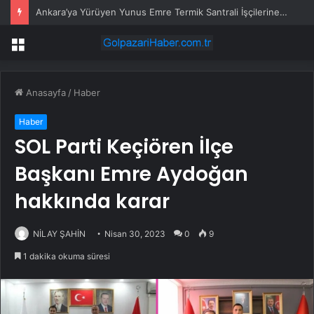
Ankara’ya Yürüyen Yunus Emre Termik Santrali İşçilerine Polis Müdalesi
Menü
Anasayfa
/
Haber
Haber
SOL Parti Keçiören İlçe
Başkanı Emre Aydoğan
hakkında karar
NİLAY ŞAHİN
Nisan 30, 2023
0
9
1 dakika okuma süresi