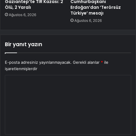
Gaziantep’te TIR Kazası: 2
Cumhurbaşkanı
Ölü, 2 Yaralı
Erdoğan’dan ‘Terörsüz
Türkiye’ mesajı
Ağustos 6, 2026
Ağustos 6, 2026
Bir yanıt yazın
E-posta adresiniz yayınlanmayacak.
Gerekli alanlar
*
ile
işaretlenmişlerdir
Y
o
r
u
m
*