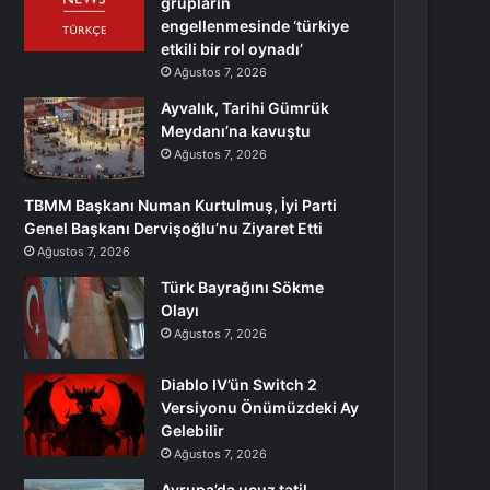
grupların
engellenmesinde ‘türkiye
etkili bir rol oynadı’
Ağustos 7, 2026
Ayvalık, Tarihi Gümrük
Meydanı’na kavuştu
Ağustos 7, 2026
TBMM Başkanı Numan Kurtulmuş, İyi Parti
Genel Başkanı Dervişoğlu’nu Ziyaret Etti
Ağustos 7, 2026
Türk Bayrağını Sökme
Olayı
Ağustos 7, 2026
Diablo IV’ün Switch 2
Versiyonu Önümüzdeki Ay
Gelebilir
Ağustos 7, 2026
Avrupa’da ucuz tatil