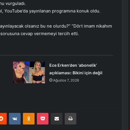
nu vurguladı.
ıl, YouTube’da yayınlanan programına konuk oldu.
sı yayınlayacak olsanız bu ne olurdu?” “Dört imam nikahım
i sorusuna cevap vermemeyi tercih etti.
Ece Erken’den ‘abonelik’
açıklaması: Bikini için değil
Ağustos 7, 2026
erest
Reddit
VKontakte
Odnoklassniki
Pocket
E-Posta ile paylaş
Yazdır