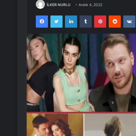
İLKER NURLU
Aralık 4, 2022
Facebook
Twitter
LinkedIn
Tumblr
Pinterest
Reddit