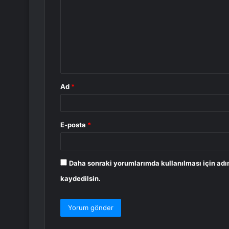
r
u
m
*
Ad
*
E-posta
*
Daha sonraki yorumlarımda kullanılması için adı
kaydedilsin.