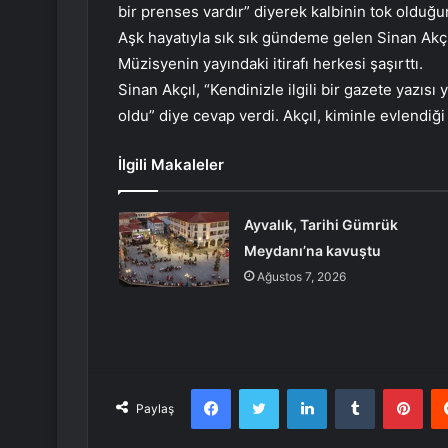
bir prenses vardır” diyerek kalbinin tok olduğu
Aşk hayatıyla sık sık gündeme gelen Sinan Akç
Müzisyenin yayındaki itirafı herkesi şaşırttı.
Sinan Akçıl, “Kendinizle ilgili bir gazete yazı
oldu” diye cevap verdi. Akçıl, kiminle evlendiğ
İlgili Makaleler
Ayvalık, Tarihi Gümrük
Meydanı’na kavuştu
Ağustos 7, 2026
Facebook
Twitter
LinkedIn
Tumblr
Pint
Paylaş