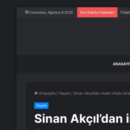
Fida
Cumartesi, Ağustos 8 2026
Son Dakika Haberleri
ANASAY
Anasayfa
/
Yaşam
/
Sinan Akçıl’dan imam nikahı itira
Yaşam
Sinan Akçıl’dan i