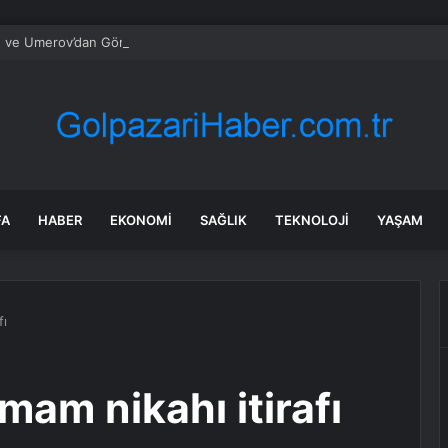
n ve Umerov’dan Görüşme
FA
HABER
EKONOMI
SAĞLIK
TEKNOLOJI
YAŞAM
fı
mam nikahı itirafı