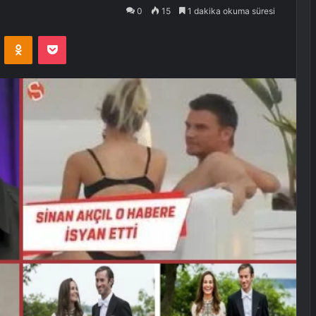
0
15
1 dakika okuma süresi
VKontakte
Odnoklassniki
Pocket