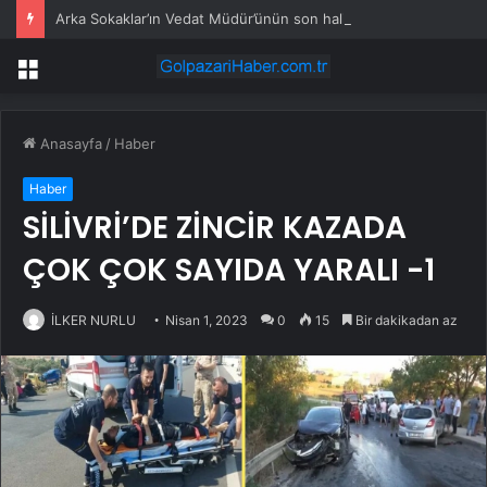
Arka Sokaklar’ın Vedat Müdür’ünün son hali üzdü: Kimse beni ziyarete gelmiyor
Menü
Anasayfa
/
Haber
Haber
SİLİVRİ’DE ZİNCİR KAZADA
ÇOK ÇOK SAYIDA YARALI -1
İLKER NURLU
Nisan 1, 2023
0
15
Bir dakikadan az