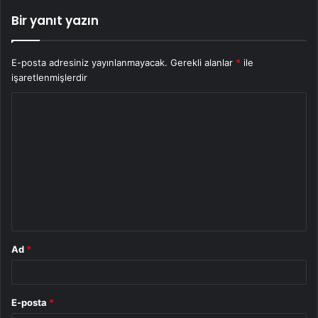
Bir yanıt yazın
E-posta adresiniz yayınlanmayacak.
Gerekli alanlar
*
ile
işaretlenmişlerdir
Y
o
r
u
m
*
Ad
*
E-posta
*