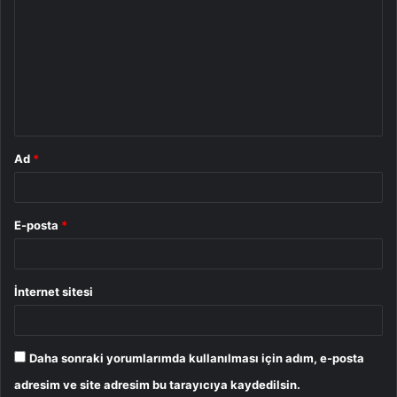
o
r
u
m
*
Ad
*
E-posta
*
İnternet sitesi
Daha sonraki yorumlarımda kullanılması için adım, e-posta
adresim ve site adresim bu tarayıcıya kaydedilsin.