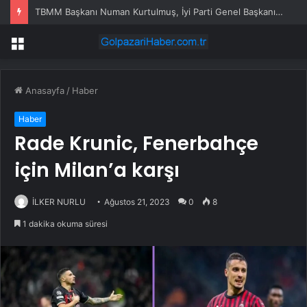
TBMM Başkanı Numan Kurtulmuş, İyi Parti Genel Başkanı Dervişoğlu’nu Ziyaret Etti
Menü
Anasayfa
/
Haber
Haber
Rade Krunic, Fenerbahçe
için Milan’a karşı
İLKER NURLU
Ağustos 21, 2023
0
8
1 dakika okuma süresi