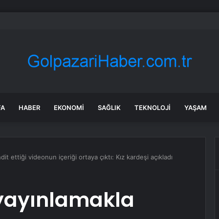
irme ve Kozağaç içme suyu hatları yenileniyor
FA
HABER
EKONOMI
SAĞLIK
TEKNOLOJI
YAŞAM
t ettiği videonun içeriği ortaya çıktı: Kız kardeşi açıkladı
 yayınlamakla