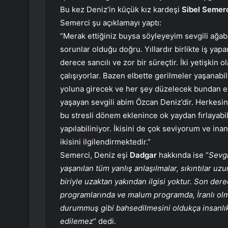
Bu kez Deniz’in küçük kız kardeşi
Sibel Semerc
Semerci şu açıklamayı yaptı:
“Merak ettiğiniz buysa söyleyeyim sevgili ağab
sorunlar olduğu doğru. Yıllardır birlikte iş yap
derece sancılı ve zor bir süreçtir. İki yetişkin
çalışıyorlar. Bazen elbette gerilmeler yaşanab
yoluna girecek ve her şey düzelecek bundan em
yaşayan sevgili abim Özcan Deniz’dir. Herkesin 
bu stresli dönem eklenince ok yaydan fırlayabi
yapılabiliniyor. İkisini de çok seviyorum ve in
ikisini ilgilendirmektedir.”
Semerci, Deniz eşi
Dadgar
hakkında ise “
Sevgi
yaşanılan tüm yanlış anlaşılmalar, sıkıntılar u
biriyle uzaktan yakından ilgisi yoktur. Son dere
programlarında ve malum programda, İranlı olma
durummuş gibi bahsedilmesini oldukça insanlı
edilemez
” dedi.