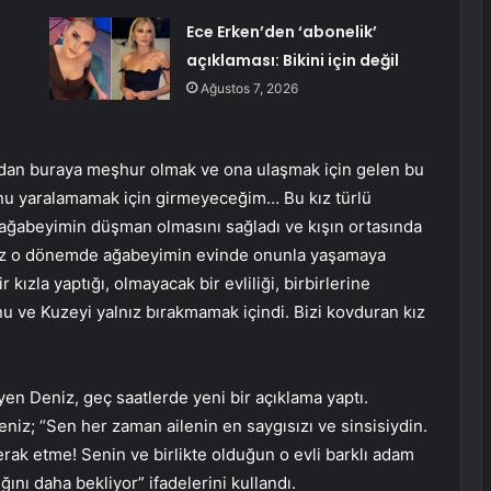
Ece Erken’den ‘abonelik’
açıklaması: Bikini için değil
Ağustos 7, 2026
İran’dan buraya meşhur olmak ve ona ulaşmak için gelen bu
 onu yaralamamak için girmeyeceğim… Bu kız türlü
e ağabeyimin düşman olmasını sağladı ve kışın ortasında
 biz o dönemde ağabeyimin evinde onunla yaşamaya
ızla yaptığı, olmayacak bir evliliği, birbirlerine
u ve Kuzeyi yalnız bırakmamak içindi. Bizi kovduran kız
yen Deniz, geç saatlerde yeni bir açıklama yaptı.
niz; “Sen her zaman ailenin en saygısızı ve sinsisiydin.
rak etme! Senin ve birlikte olduğun o evli barklı adam
ğını daha bekliyor” ifadelerini kullandı.