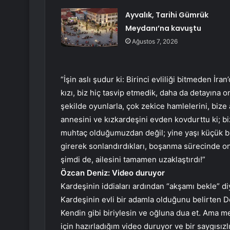
Ayvalık, Tarihi Gümrük
Meydanı’na kavuştu
Ağustos 7, 2026
“İşin aslı şudur ki: Birinci evliliği bitmeden 
kızı, biz hiç tasvip etmedik, daha da detayına
şekilde oyunlarla, çok zekice hamlelerini, biz
annesini ve kızkardeşini evden kovdurttu ki;
muhtaç olduğumuzdan değil; yine yaşı küçük bir k
girerek sonlandırdıkları, boşanma sürecinde on
şimdi de, ailesini tamamen uzaklaştırdı!”
Özcan Deniz: Video duruyor
Kardeşinin iddiaları ardından “akşamı bekle” di
Kardeşinin evli bir adamla olduğunu belirten De
Kendin gibi biriylesin ve oğluna dua et. Ama me
için hazırladığım video duruyor ve bir saygısızlı