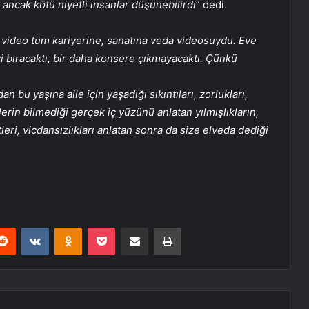
 ancak kötü niyetli insanlar düşünebilirdi
” dedi.
 video tüm kariyerine, sanatına veda videosuydu. Eve
yi bıracaktı, bir daha konsere çıkmayacaktı. Çünkü
 bu yaşına aile için yaşadığı sıkıntıları, zorlukları,
erin bilmediği gerçek iç yüzünü anlatan yılmışlıkların,
tleri, vicdansızlıkları anlatan sonra da size elveda dediği
erest
Reddit
VKontakte
Odnoklassniki
Pocket
E-Posta ile paylaş
Yazdır