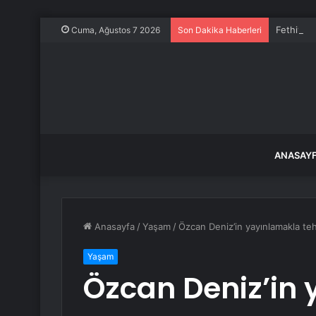
Fethiye K
Cuma, Ağustos 7 2026
Son Dakika Haberleri
ANASAY
Anasayfa
/
Yaşam
/
Özcan Deniz’in yayınlamakla tehdi
Yaşam
Özcan Deniz’in