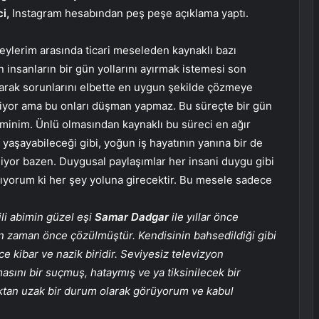
i,
Instagram hesabından peş peşe açıklama yaptı.
eylerim arasında ticari meseleden kaynaklı bazı
an insanların bir gün yollarını ayırmak istemesi son
 olarak sorunlarını elbette en uygun şekilde çözmeye
iliyor ama bu onları düşman yapmaz. Bu süreçte bir gün
inim. Ünlü olmasından kaynaklı bu süreci en ağır
yaşayabileceği gibi, yoğun iş hayatının yanına bir de
liyor bazen. Duygusal paylaşımlar her insani duygu gibi
anıyorum ki her şey yoluna girecektir. Bu mesele sadece
li abimin güzel eşi
Samar Dadgar
ile yıllar önce
zun zaman önce çözülmüştür. Kendisinin bahsedildiği gibi
ce kibar ve nazik biridir. Seviyesiz televizyon
sını bir suçmuş, hataymış ve ya tiksinilecek bir
ktan uzak bir durum olarak görüyorum ve kabul