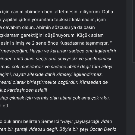
 için canım abimden beni affetmesini diliyorum. Daha
yapılan çirkin yorumlara tepkisiz kalamadım, içim
a cevabım olsun. Abimin sözcüsü ya da basın
 açıklamam gerektiğini düşünüyorum. Küçük ablam
ailesini silmiş ve 2 sene önce Kuşadası’na taşınmıştır. “
girmeyeceğim. Hayatı ve kararları sadece onu ilgilendirir
çinden ünlü olanı seçip ona seviyesiz ve yapılmaması
ması çok manidardır ve sadece abimi değil tüm aileyi
imi, hayatı aileside dahil kimseyi ilgilendirmez.
 resmi olarak birleştirmekte özgürdür. Kimseden de
kız kardeşinden asla!!!
sahip çıkmak için vermiş olan abimi çok ama çok yıktı.
 etti.
lduklarını belirten Semerci “
Hayır paylaşacağı video
çeren bir şantaj videosu değil. Böyle bir şeyi Özcan Deniz