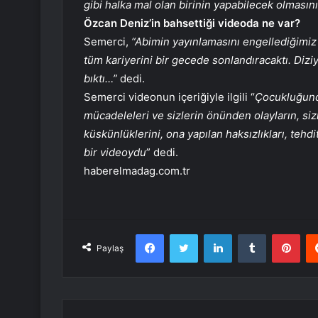
gibi halka mal olan birinin yapabilecek olmasını
Özcan Deniz’in bahsettiği videoda ne var?
Semerci,
“Abimin yayınlamasını engellediğimiz
tüm kariyerini bir gecede sonlandıracaktı. Dizi
bıktı…”
dedi.
Semerci videonun içeriğiyle ilgili “
Çocukluğundan
mücadeleleri ve sizlerin önünden olayların, sizl
küskünlüklerini, ona yapılan haksızlıkları, tehdi
bir videoydu
” dedi.
haberelmadag.com.tr
Facebook
Twitter
LinkedIn
Tumblr
Pint
Paylaş