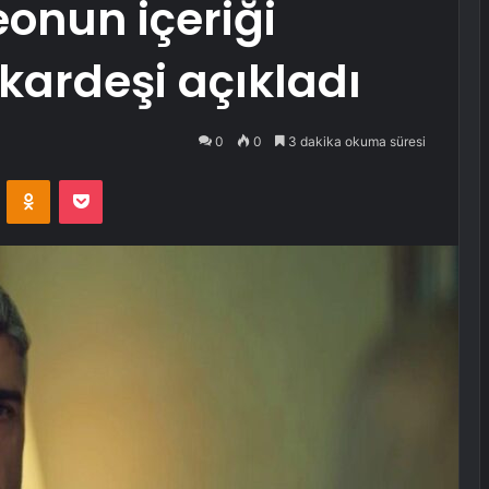
deonun içeriği
z kardeşi açıkladı
0
0
3 dakika okuma süresi
VKontakte
Odnoklassniki
Pocket