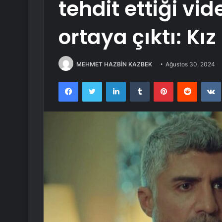
tehdit ettiği vi
ortaya çıktı: Kı
MEHMET HAZBİN KAZBEK
Ağustos 30, 2024
Facebook
Twitter
LinkedIn
Tumblr
Pinterest
Reddit