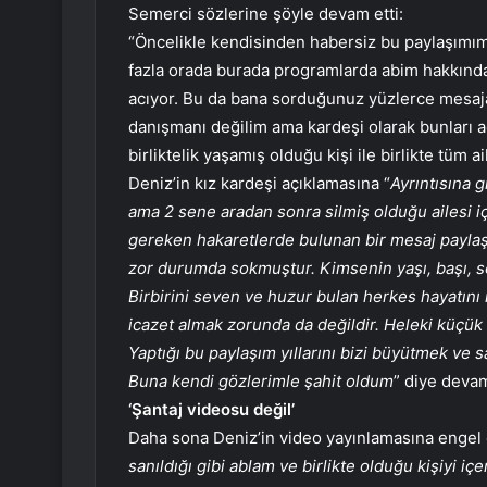
Semerci sözlerine şöyle devam etti:
“Öncelikle kendisinden habersiz bu paylaşımım
fazla orada burada programlarda abim hakkında 
acıyor. Bu da bana sorduğunuz yüzlerce mesaj
danışmanı değilim ama kardeşi olarak bunları
birliktelik yaşamış olduğu kişi ile birlikte tüm 
Deniz’in kız kardeşi açıklamasına “
Ayrıntısına 
ama 2 sene aradan sonra silmiş olduğu ailesi i
gereken hakaretlerde bulunan bir mesaj paylaş
zor durumda sokmuştur. Kimsenin yaşı, başı, seç
Birbirini seven ve huzur bulan herkes hayatını
icazet almak zorunda da değildir. Heleki küçük 
Yaptığı bu paylaşım yıllarını bizi büyütmek ve 
Buna kendi gözlerimle şahit oldum
” diye devam
‘Şantaj videosu değil’
Daha sona Deniz’in video yayınlamasına engel o
sanıldığı gibi ablam ve birlikte olduğu kişiyi i