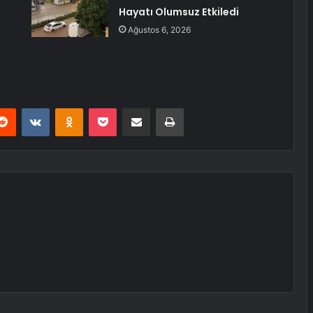
Hayatı Olumsuz Etkiledi
Ağustos 6, 2026
erest
Reddit
VKontakte
Odnoklassniki
Pocket
E-Posta ile paylaş
Yazdır