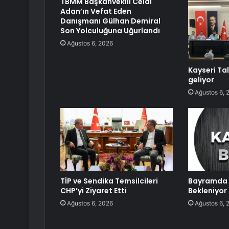
TBMM Başkanvekili Celal
Adan’ın Vefat Eden
Danışmanı Gülhan Demiral
Son Yolculuğuna Uğurlandı
Ağustos 6, 2026
Kayseri Ta
geliyor
Ağustos 6, 
TİP ve Sendika Temsilcileri
Bayramda 
CHP’yi Ziyaret Etti
Bekleniyor
Ağustos 6, 2026
Ağustos 6, 