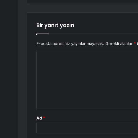
Bir yanıt yazın
E-posta adresiniz yayınlanmayacak.
Gerekli alanlar
*
i
Y
o
r
u
m
*
Ad
*