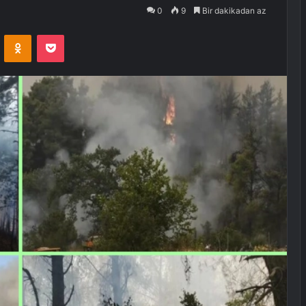
0
9
Bir dakikadan az
VKontakte
Odnoklassniki
Pocket