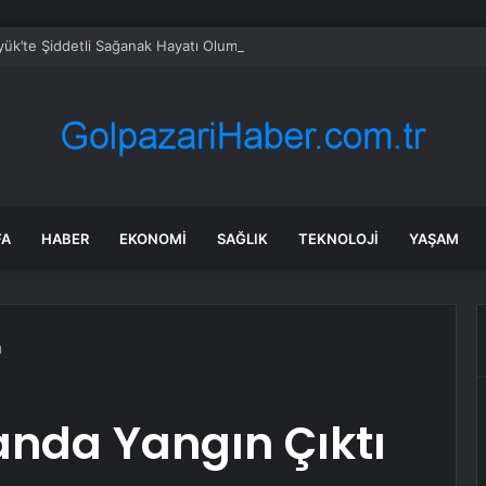
ük’te Şiddetli Sağanak Hayatı Olumsuz Etkiledi
FA
HABER
EKONOMI
SAĞLIK
TEKNOLOJI
YAŞAM
ı
nda Yangın Çıktı