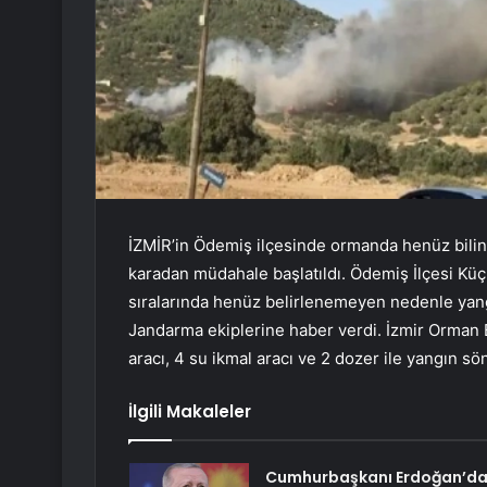
İZMİR’in Ödemiş ilçesinde ormanda henüz bili
karadan müdahale başlatıldı. Ödemiş İlçesi K
sıralarında henüz belirlenemeyen nedenle yang
Jandarma ekiplerine haber verdi. İzmir Orman B
aracı, 4 su ikmal aracı ve 2 dozer ile yangın s
İlgili Makaleler
Cumhurbaşkanı Erdoğan’d