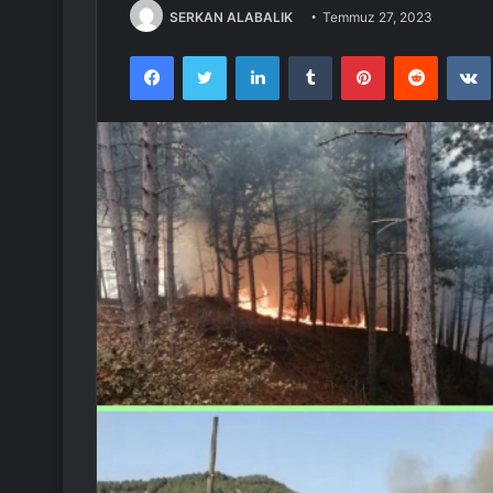
SERKAN ALABALIK
Temmuz 27, 2023
Facebook
Twitter
LinkedIn
Tumblr
Pinterest
Reddit