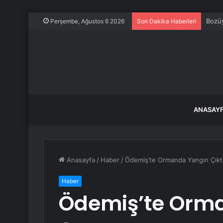
Bozüy
Perşembe, Ağustos 6 2026
Son Dakika Haberleri
ANASAY
Anasayfa
/
Haber
/
Ödemiş’te Ormanda Yangın Çıkt
Haber
Ödemiş’te Orma