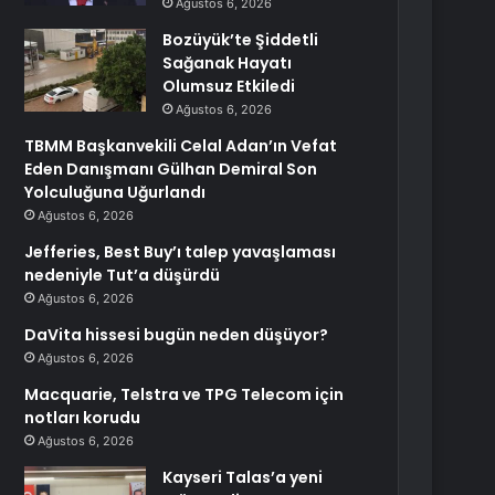
Ağustos 6, 2026
Bozüyük’te Şiddetli
Sağanak Hayatı
Olumsuz Etkiledi
Ağustos 6, 2026
TBMM Başkanvekili Celal Adan’ın Vefat
Eden Danışmanı Gülhan Demiral Son
Yolculuğuna Uğurlandı
Ağustos 6, 2026
Jefferies, Best Buy’ı talep yavaşlaması
nedeniyle Tut’a düşürdü
Ağustos 6, 2026
DaVita hissesi bugün neden düşüyor?
Ağustos 6, 2026
Macquarie, Telstra ve TPG Telecom için
notları korudu
Ağustos 6, 2026
Kayseri Talas’a yeni