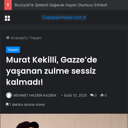
Bozüyük’te Şiddetli Sağanak Hayatı Olumsuz Etkiledi
Menü
Anasayfa
/
Yaşam
Yaşam
Murat Kekilli, Gazze’de
yaşanan zulme sessiz
kalmadı!
MEHMET HAZBİN KAZBEK
Eylül 10, 2025
0
0
1 dakika okuma süresi