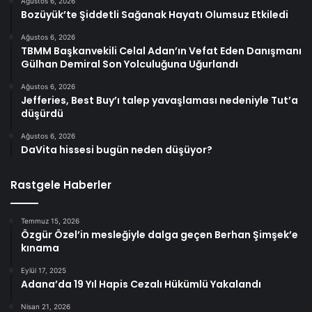
Ağustos 6, 2026
Bozüyük’te Şiddetli Sağanak Hayatı Olumsuz Etkiledi
Ağustos 6, 2026
TBMM Başkanvekili Celal Adan’ın Vefat Eden Danışmanı
Gülhan Demiral Son Yolculuğuna Uğurlandı
Ağustos 6, 2026
Jefferies, Best Buy’ı talep yavaşlaması nedeniyle Tut’a
düşürdü
Ağustos 6, 2026
DaVita hissesi bugün neden düşüyor?
Rastgele Haberler
Temmuz 15, 2026
Özgür Özel’in mesleğiyle dalga geçen Berhan Şimşek’e
kınama
Eylül 17, 2025
Adana’da 19 Yıl Hapis Cezalı Hükümlü Yakalandı
Nisan 21, 2026