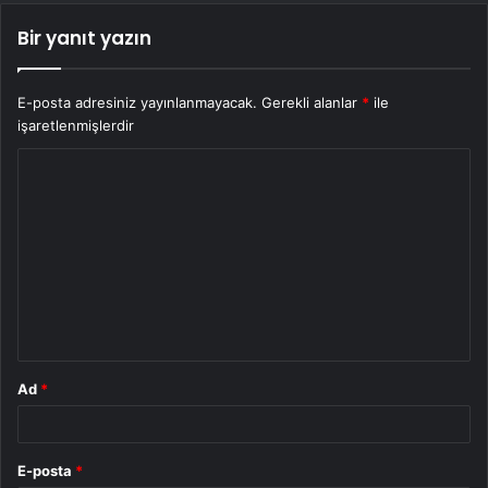
Bir yanıt yazın
E-posta adresiniz yayınlanmayacak.
Gerekli alanlar
*
ile
işaretlenmişlerdir
Y
o
r
u
m
*
Ad
*
E-posta
*