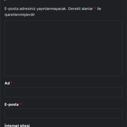
E-posta adresiniz yayınlanmayacak.
Gerekli alanlar
*
ile
işaretlenmişlerdir
Y
o
r
u
m
*
Ad
*
E-posta
*
İnternet sitesi