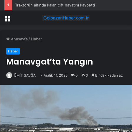
Traktörün altında kalan çift hayatını kaybetti
Menü
Anasayfa
/
Haber
Haber
Manavgat’ta Yangın
ÜMİT SAVĞA
Aralık 11, 2025
0
0
Bir dakikadan az