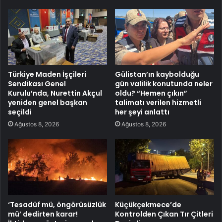
Türkiye Maden İşçileri
Gülistan’ın kaybolduğu
Sendikası Genel
gün valilik konutunda neler
Kurulu’nda, Nurettin Akçul
oldu? “Hemen çıkın”
yeniden genel başkan
talimatı verilen hizmetli
seçildi
her şeyi anlattı
Ağustos 8, 2026
Ağustos 8, 2026
‘Tesadüf mü, öngörüsüzlük
Küçükçekmece’de
mü’ dedirten karar!
Kontrolden Çıkan Tır Çitleri