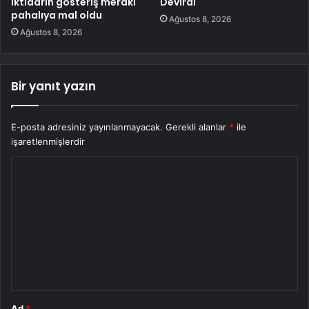
İktidarın gösteriş merakı
Devirdi
pahalıya mal oldu
Ağustos 8, 2026
Ağustos 8, 2026
Bir yanıt yazın
E-posta adresiniz yayınlanmayacak.
Gerekli alanlar
*
ile
işaretlenmişlerdir
Y
o
r
u
m
*
Ad
*