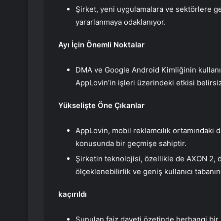
Şirket, yeni uygulamalara ve sektörlere g
yararlanmaya odaklanıyor.
Ayı İçin Önemli Noktalar
DMA ve Google Android Kimliğinin kullanım
AppLovin’in işleri üzerindeki etkisi belirsi
Yükselişte Öne Çıkanlar
AppLovin, mobil reklamcılık ortamındaki de
konusunda bir geçmişe sahiptir.
Şirketin teknolojisi, özellikle de AXON 2,
ölçeklenebilirlik ve geniş kullanıcı taban
kaçırıldı
Sunulan faiz daveti özetinde herhangi bir 