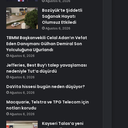
Ağustos 6, 2026
Bozüyük’te Şiddetli
Sağanak Hayatı
Olumsuz Etkiledi
Ağustos 6, 2026
TBMM Başkanvekili Celal Adan’ın Vefat
Eden Danışmanı Gülhan Demiral Son
Yolculuğuna Uğurlandı
Ağustos 6, 2026
Jefferies, Best Buy’ı talep yavaşlaması
nedeniyle Tut’a düşürdü
Ağustos 6, 2026
DaVita hissesi bugün neden düşüyor?
Ağustos 6, 2026
Macquarie, Telstra ve TPG Telecom için
notları korudu
Ağustos 6, 2026
Kayseri Talas’a yeni