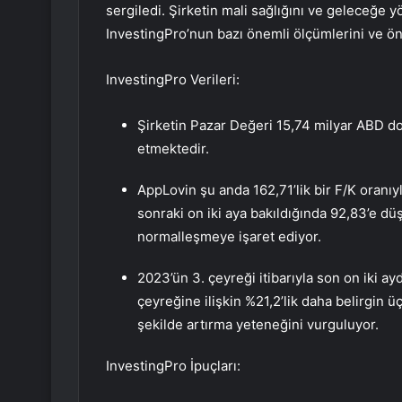
sergiledi. Şirketin mali sağlığını ve geleceğe y
InvestingPro’nun bazı önemli ölçümlerini ve ön
InvestingPro Verileri:
Şirketin Pazar Değeri 15,74 milyar ABD dol
etmektedir.
AppLovin şu anda 162,71’lik bir F/K oranı
sonraki on iki aya bakıldığında 92,83’e d
normalleşmeye işaret ediyor.
2023’ün 3. çeyreği itibarıyla son on iki ay
çeyreğine ilişkin %21,2’lik daha belirgin üç 
şekilde artırma yeteneğini vurguluyor.
InvestingPro İpuçları: