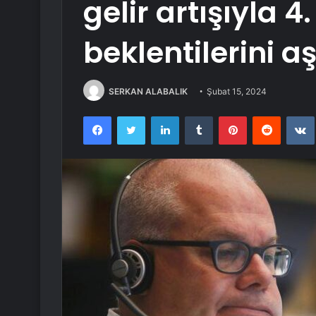
gelir artışıyla 4
beklentilerini aş
SERKAN ALABALIK
Şubat 15, 2024
Facebook
Twitter
LinkedIn
Tumblr
Pinterest
Reddit