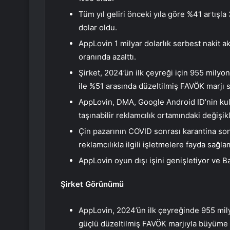
Tüm yıl geliri önceki yıla göre %41 artışla
dolar oldu.
AppLovin 1 milyar dolarlık serbest nakit a
oranında azalttı.
Şirket, 2024’ün ilk çeyreği için 955 milyon
ile %51 arasında düzeltilmiş FAVÖK marjı s
AppLovin, DMA, Google Android ID’nin kul
taşınabilir reklamcılık ortamındaki değişikl
Çin pazarının COVID sonrası karantina son
reklamcılıkla ilgili işletmelere fayda sağl
AppLovin oyun dışı işini genişletiyor ve Bağ
Şirket Görünümü
AppLovin, 2024’ün ilk çeyreğinde 955 mily
güçlü düzeltilmiş FAVÖK marjıyla büyüme