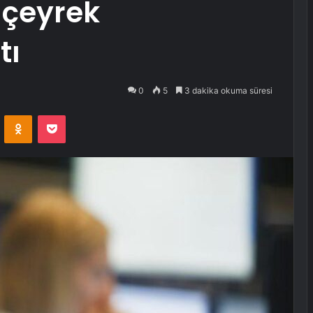
. çeyrek
tı
0
5
3 dakika okuma süresi
VKontakte
Odnoklassniki
Pocket