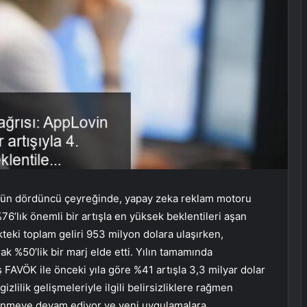
’ün dördüncü çeyreğinde, yapay zeka reklam motoru
76’lık önemli bir artışla en yüksek beklentileri aşan
kteki toplam geliri 953 milyon dolara ulaşırken,
k %50’lik bir marj elde etti. Yılın tamamında
iş FAVÖK ile önceki yıla göre %41 artışla 3,3 milyar dolar
izlilik gelişmeleriyle ilgili belirsizliklere rağmen
venmeye devam ediyor ve yeni uygulamalara