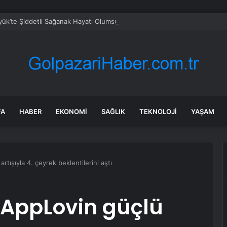
ük’te Şiddetli Sağanak Hayatı Olumsuz Etkiledi
FA
HABER
EKONOMI
SAĞLIK
TEKNOLOJI
YAŞAM
rtışıyla 4. çeyrek beklentilerini aştı
 AppLovin güçlü