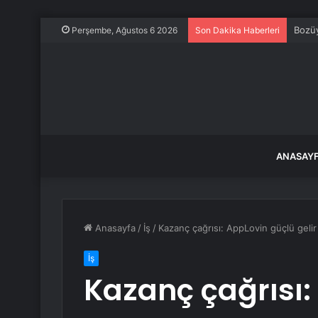
Bozüy
Perşembe, Ağustos 6 2026
Son Dakika Haberleri
ANASAY
Anasayfa
/
İş
/
Kazanç çağrısı: AppLovin güçlü gelir a
İş
Kazanç çağrısı: