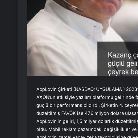
AppLovin Şirketi (NASDAQ:
UYGULAMA
) 2023
AXON’un etkisiyle yazılım platformu gelirinde %
güçlü bir performans bildirdi. Şirketin 4. çeyre
düzeltilmiş FAVÖK ise 476 milyon dolara ulaşara
AppLovin’in geliri, 1,5 milyar dolarlık düzeltilm
oldu. Mobil reklam pazarındaki değişiklikler ve g
AppLovin, temel yapay zeka teknolojisine gü