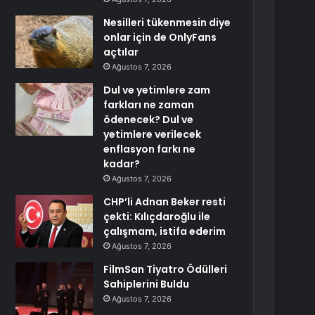
Nesilleri tükenmesin diye
onlar için de OnlyFans
açtılar
Ağustos 7, 2026
Dul ve yetimlere zam
farkları ne zaman
ödenecek? Dul ve
yetimlere verilecek
enflasyon farkı ne
kadar?
Ağustos 7, 2026
CHP’li Adnan Beker resti
çekti: Kılıçdaroğlu ile
çalışmam, istifa ederim
Ağustos 7, 2026
FilmSan Tiyatro Ödülleri
Sahiplerini Buldu
Ağustos 7, 2026