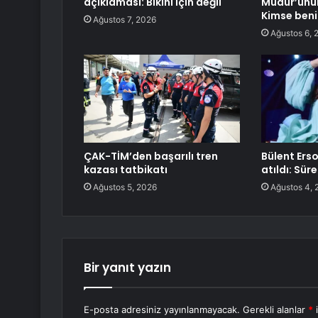
açıklaması: Bikini için değil
Müdür’ünün
Kimse beni
Ağustos 7, 2026
Ağustos 6, 
ÇAK-TİM’den başarılı tren
Bülent Ersoy
kazası tatbikatı
atıldı: Sü
Ağustos 5, 2026
Ağustos 4, 
Bir yanıt yazın
E-posta adresiniz yayınlanmayacak.
Gerekli alanlar
*
i