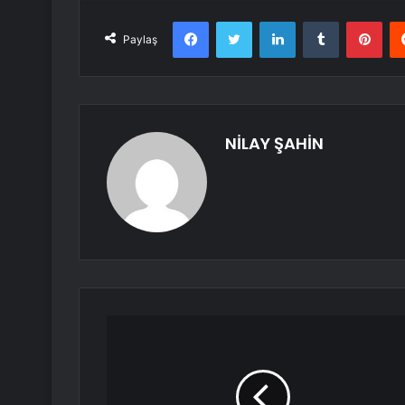
Facebook
Twitter
LinkedIn
Tumblr
Pint
Paylaş
NİLAY ŞAHİN