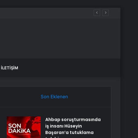
İLETIŞIM
Son Eklenen
Ahbap soruşturmasında
iş insanı Hüseyin
Başaran’a tutuklama