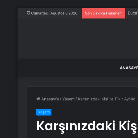
Buca’
Cumartesi, Ağustos 8 2026
Son Dakika Haberleri
ANASAY
Anasayfa
/
Yaşam
/
Karşınızdaki Kişi ile Fikir Ayrıl
Yaşam
Karşınızdaki Kişi 