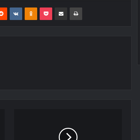
erest
Reddit
VKontakte
Odnoklassniki
Pocket
E-Posta ile paylaş
Yazdır