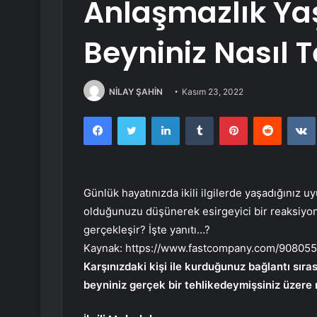
Anlaşmazlık Ya
Beyniniz Nasıl T
NİLAY ŞAHİN
Kasım 23, 2022
Facebook
Twitter
LinkedIn
Tumblr
Pinterest
Reddit
Günlük hayatınızda ikili ilgilerde yaşadığınız u
olduğunuzu düşünerek esirgeyici bir reaksiyon 
gerçekleşir? İşte yanıtı…?
Kaynak:
https://www.fastcompany.com/90805
Karşınızdaki kişi ile kurduğunuz bağlantı sır
beyniniz gerçek bir tehlikedeymişsiniz üzere 