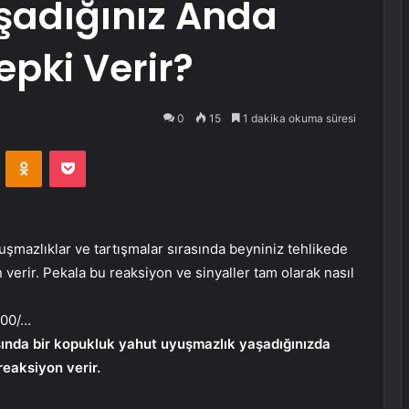
şadığınız Anda
epki Verir?
0
15
1 dakika okuma süresi
VKontakte
Odnoklassniki
Pocket
yuşmazlıklar ve tartışmalar sırasında beyniniz tehlikede
verir. Pekala bu reaksiyon ve sinyaller tam olarak nasıl
500/…
asında bir kopukluk yahut uyuşmazlık yaşadığınızda
reaksiyon verir.