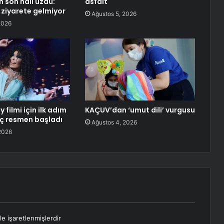
 son hali üzdü:
asfalt
 ziyarete gelmiyor
Ağustos 5, 2026
2026
 filmi için ilk adım
KAÇUV’dan ‘umut dili’ vurgusu
reç resmen başladı
Ağustos 4, 2026
2026
le işaretlenmişlerdir