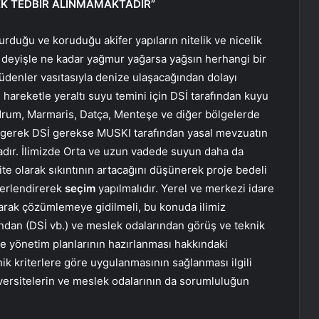
EK TEDBİR ALINMAMAKTADIR”
urduğu ve koruduğu akifer yapıların nitelik ve nicelik
deyişle ne kadar yağmur yağarsa yağsın herhangi bir
denler vasıtasıyla denize ulaşacağından dolayı
areketle yeraltı suyu temini için DSİ tarafından kuyu
drum, Marmaris, Datça, Menteşe ve diğer bölgelerde
 gerek DSİ gerekse MUSKI tarafından yasal mevzuatın
adır. İlimizde Orta ve uzun vadede suyun daha da
te olarak sıkıntının artacağını düşünerek proje bedeli
ğerlendirerek
seçim
yapılmalıdır. Yerel ve merkezi idare
larak çözümlemeye gidilmeli, bu konuda ilimiz
ndan (DSİ vb.) ve meslek odalarından görüş ve teknik
ve yönetim planlarının hazırlanması hakkındaki
ik kriterlere göre uygulanmasının sağlanması ilgili
versitelerin ve meslek odalarının da sorumluluğun