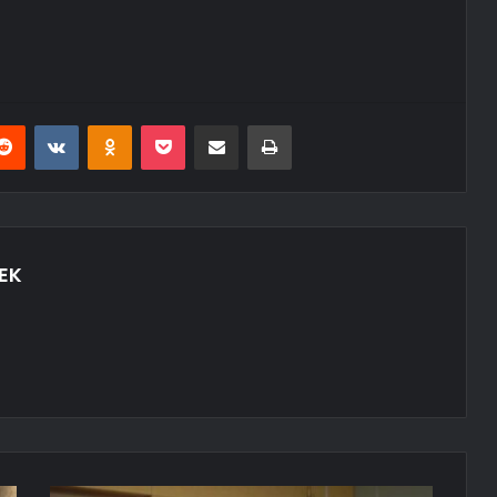
erest
Reddit
VKontakte
Odnoklassniki
Pocket
E-Posta ile paylaş
Yazdır
EK