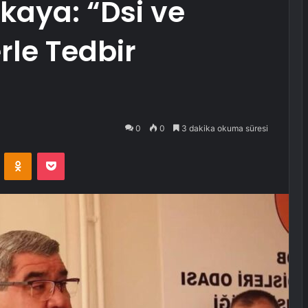
lkaya: “Dsi ve
le Tedbir
0
0
3 dakika okuma süresi
VKontakte
Odnoklassniki
Pocket