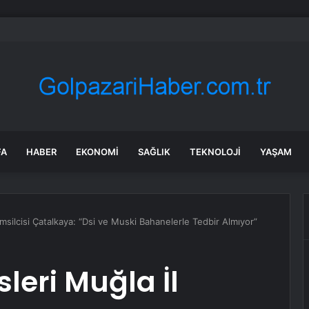
irme ve Kozağaç içme suyu hatları yenileniyor
FA
HABER
EKONOMI
SAĞLIK
TEKNOLOJI
YAŞAM
msilcisi Çatalkaya: “Dsi ve Muski Bahanelerle Tedbir Almıyor”
leri Muğla İl