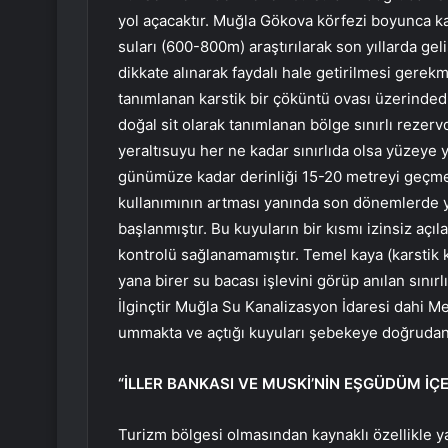
yol açacaktır. Muğla Gökova körfezi boyunca ka
suları (600-800m) araştırılarak son yıllarda geli
dikkate alınarak faydalı hale getirilmesi gere
tanımlanan karstik bir çöküntü ovası üzerinded
doğal sit olarak tanımlanan bölge sınırlı rezerv
yeraltısuyu her ne kadar sınırlıda olsa yüzeye
günümüze kadar derinliği 15-20 metreyi geçme
kullanımının artması yanında son dönemlerde ya
başlanmıştır. Bu kuyuların bir kısmı izinsiz açıla
kontrolü sağlanamamıştır. Temel kaya (karstik k
yana birer su bacası işlevini görüp anılan sınır
İlginçtir Muğla Su Kanalizasyon İdaresi dahi
ummakta ve açtığı kuyuları şebekeye doğrudan
“İLLER BANKASI VE MUSKİ’NİN EŞGÜDÜM İÇ
Turizm bölgesi olmasından kaynaklı özellikle y