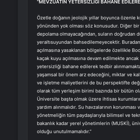
“MEVZUATIN YETERSİZLİĞİ BAHANE EDİLER
Özetle doğanın jeolojik yıllar boyunca özenle k
yönünden yok olması söz konusudur. Diğer bir 
depolama olmayacağından, suların doğrudan dü
yeraltısuyundan bahsedilemeyecektir. Buradan h
açılmasına yasaklanan bölgelerde özellikle Bo
kaçak kuyu açılmasına devam edilmekte ancak
yetersizliği bahane edilerek tedbir alınmamakt
yaşamsal bir önem arz edeceğini, miktar ve kali
ve işletme maliyetlerini de bu perspektifte de
olarak tüm yerleşim birimi bazında bir bütün o
Üniversite başta olmak üzere ihtisas kurumları
yardım alınmalıdır. Su havzalarının korunması 
yönetmeliğin tüm paydaşlarıyla bilimsel ve tekn
bakanlık kadar yerel yönetimlerin (MUSKİ), üni
olduğu unutulmamalıdır.”