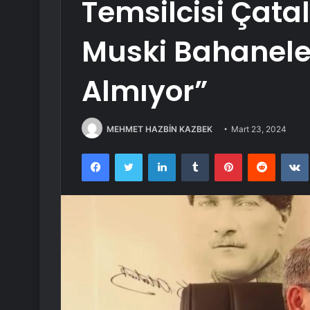
Temsilcisi Çata
Muski Bahaneler
Almıyor”
MEHMET HAZBİN KAZBEK
Mart 23, 2024
Facebook
Twitter
LinkedIn
Tumblr
Pinterest
Reddit