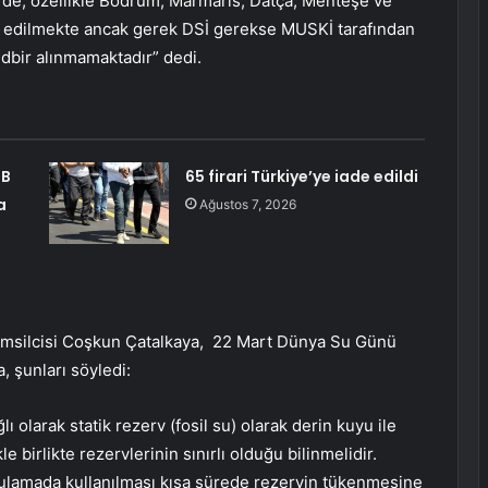
rde, özellikle Bodrum, Marmaris, Datça, Menteşe ve
 edilmekte ancak gerek DSİ gerekse MUSKİ tarafından
edbir alınmamaktadır” dedi.
SB
65 firari Türkiye’ye iade edildi
a
Ağustos 7, 2026
emsilcisi Coşkun Çatalkaya, 22 Mart Dünya Su Günü
, şunları söyledi:
ı olarak statik rezerv (fosil su) olarak derin kuyu ile
 birlikte rezervlerinin sınırlı olduğu bilinmelidir.
ulamada kullanılması kısa sürede rezervin tükenmesine