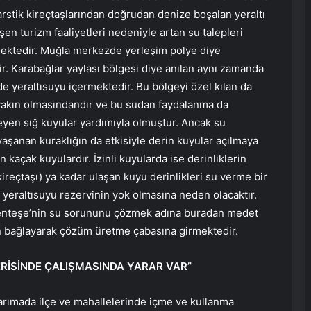
rstik kireçtaşlarından doğrudan denize boşalan yeraltı
şen turizm faaliyetleri nedeniyle artan su talepleri
kmektedir. Muğla merkezde yerleşim polye diye
ir. Karabağlar yaylası bölgesi diye anılan aynı zamanda
de yeraltısuyu içermektedir. Bu bölgeyi özel kılan da
 yakın olmasındandır ve bu sudan faydalanma da
yen sığ kuyular yardımıyla olmuştur. Ancak su
şanan kuraklığın da etkisiyle derin kuyular açılmaya
n kaçak kuyulardır. İzinli kuyularda ise derinliklerin
ireçtaşı) ya kadar ulaşan kuyu derinlikleri su verme bir
lı yeraltısuyu rezervinin yok olmasına neden olacaktır.
 Menteşe’nin su sorununu çözmek adına buradan medet
 bağlayarak çözüm üretme çabasına girmektedir.
ERİSİNDE ÇALIŞMASINDA YARAR VAR”
arımada ilçe ve mahallelerinde içme ve kullanma