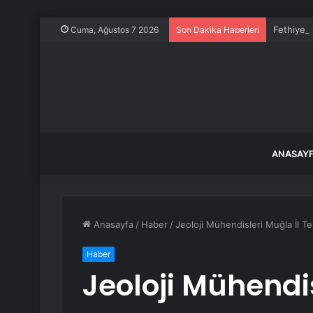
Fethiye K
Cuma, Ağustos 7 2026
Son Dakika Haberleri
ANASAY
Anasayfa
/
Haber
/
Jeoloji Mühendisleri Muğla İl Te
Haber
Jeoloji Mühendis