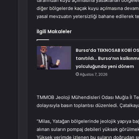
tarafından kuyu açılmasına yasaklanan bölgele
diğer bölgelerde kaçak kuyu açılmasına devam
yasal mevzuatın yetersizliği bahane edilerek t
İlgili Makaleler
Bursa’da TEKNOSAB KOBİ O
tanıtıldı… Bursa’nın kalkınm
yolculuğunda yeni dönem
Ağustos 7, 2026
TMMOB Jeoloji Mühendisleri Odası Muğla İl T
dolayısıyla basın toplantısı düzenledi. Çatalkaya
“Milas, Yatağan bölgelerinde jeolojik yapıya bağl
alınan suların pompaj debileri yüksek görülmekle
Yüksek verimde izlenen bu suların doğrudan s