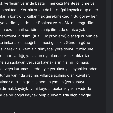
çok yerleşim yerinde başta il merkezi Menteşe içme ve
lamaktadır. Yer altı suları da bir doğal kaynak olup diğer
Bunların kontrollü kullanmak gerekmektedir. Bu görev her
İ ‘ye verilmişse de İller Bankası ve MUSKİ’nin eşgüdüm
 en uzun sahil şeridine sahip ilimizde denize yakın
denizsuyu girişimi (tuzluluk problemi) olacağı bunun da
a imkansız olacağı bilinmesi gerekir. Günden güne
sı gerekir. Ülkemizin dünyada yeraltısuyu tüzüğüne
unların varlığı, yasaların uygulamadaki sıkıntılardan
e su sağlayan yerüstü kaynaklarının sınırlı olması,
sı veya kuruması nedeniyle yeraltısuyu kaynaklarından
Bunun yanında geçmiş yıllarda açılmış olan kuyular;
anılmaz duruma gelmiş hemen yanına (yeraltısuyu
ttırmak kaydıyla yeni kuyular açılarak yakın vadede
arıda bir doğal kaynak olup dünyamızda hiçbir doğal