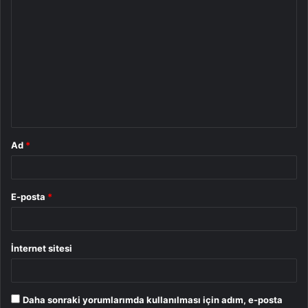
Y
o
r
u
m
*
Ad
*
E-posta
*
İnternet sitesi
Daha sonraki yorumlarımda kullanılması için adım, e-posta