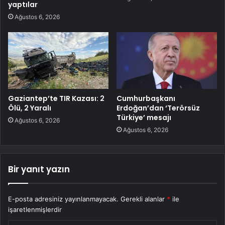
yaptılar
Ağustos 6, 2026
Gaziantep’te TIR Kazası: 2
Cumhurbaşkanı
Ölü, 2 Yaralı
Erdoğan’dan ‘Terörsüz
Türkiye’ mesajı
Ağustos 6, 2026
Ağustos 6, 2026
Bir yanıt yazın
E-posta adresiniz yayınlanmayacak.
Gerekli alanlar
*
ile
işaretlenmişlerdir