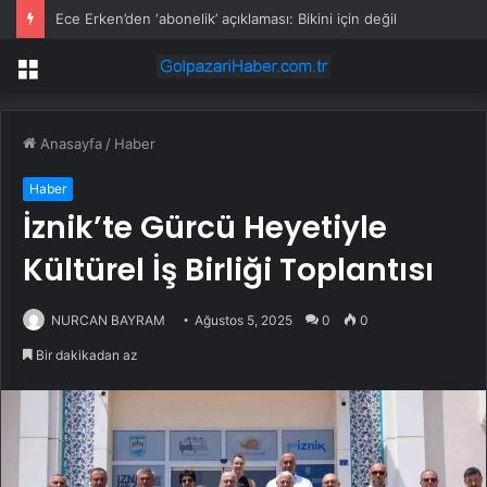
Ece Erken’den ‘abonelik’ açıklaması: Bikini için değil
Menü
Anasayfa
/
Haber
Haber
İznik’te Gürcü Heyetiyle
Kültürel İş Birliği Toplantısı
NURCAN BAYRAM
Ağustos 5, 2025
0
0
Bir dakikadan az