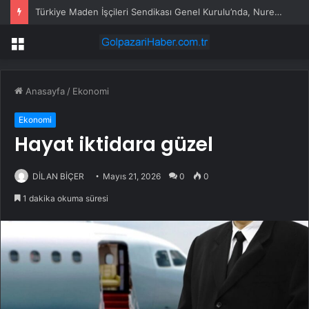
Türkiye Maden İşçileri Sendikası Genel Kurulu’nda, Nurettin Akçul yeniden genel başkan seçildi
Menü
Anasayfa
/
Ekonomi
Ekonomi
Hayat iktidara güzel
DİLAN BİÇER
Mayıs 21, 2026
0
0
1 dakika okuma süresi