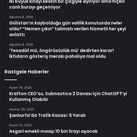
İki büyük kıtayı keskin bir çizgiyle ayırıyor ama hiçbir
canlı burayı geçemiyor
Ağustos 8, 2026
Gülistan’ın kaybolduğu gün valilik konutunda neler
oldu? “Hemen çıkın” talimatı verilen hizmetli her şeyi
anlattı
Ağustos 8, 2026
‘Tesadüf mü, öngörüsüzlük mü’ dedirten karar!
İktidarın gösteriş merakı pahalıya mal oldu
Rastgele Haberler
Kasım 19, 2025
Krafton CEO’su, Subnautica 2 Davası İçin ChatGPT’yi
Kullanmış Olabilir
Haziran 30, 2025
Şanlıurfa’da Trafik Kazası: 5 Yaralı
Kasım 14, 2023
Asgari emekli maaşı 10 bin lirayı aşacak