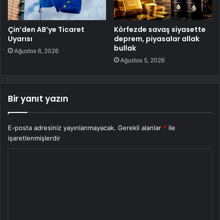
Çin’den AB’ye Ticaret
Körfezde savaş siyasette
Uyarısı
deprem, piyasalar allak
bullak
Ağustos 6, 2026
Ağustos 5, 2026
Bir yanıt yazın
E-posta adresiniz yayınlanmayacak.
Gerekli alanlar
*
ile
işaretlenmişlerdir
Y
o
r
u
m