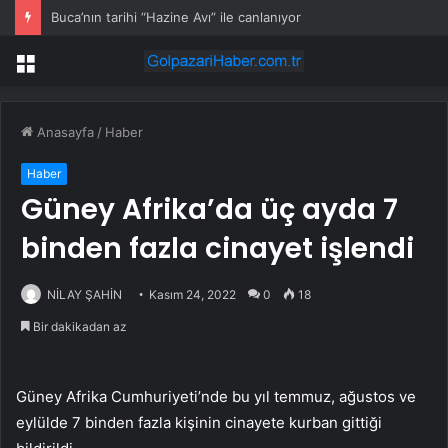
Buca’nın tarihi “Hazine Avı” ile canlanıyor
Menü
Anasayfa
/
Haber
Haber
Güney Afrika’da üç ayda 7
binden fazla cinayet işlendi
NİLAY ŞAHİN
Kasım 24, 2022
0
18
Bir dakikadan az
Güney Afrika Cumhuriyeti’nde bu yıl temmuz, ağustos ve
eylülde 7 binden fazla kişinin cinayete kurban gittiği