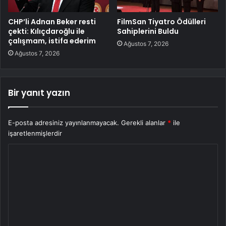
CHP’li Adnan Beker resti
FilmSan Tiyatro Ödülleri
çekti: Kılıçdaroğlu ile
Sahiplerini Buldu
çalışmam, istifa ederim
Ağustos 7, 2026
Ağustos 7, 2026
Bir yanıt yazın
E-posta adresiniz yayınlanmayacak.
Gerekli alanlar
*
ile
işaretlenmişlerdir
Y
o
r
u
m