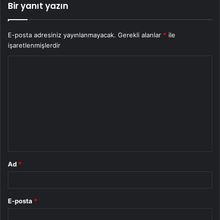
Bir yanıt yazın
E-posta adresiniz yayınlanmayacak.
Gerekli alanlar
*
ile
işaretlenmişlerdir
Y
o
r
u
m
*
Ad
*
E-posta
*