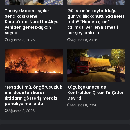
Türkiye Maden İşçileri
Gülistan’ın kaybolduğu
Sendikası Genel
gün valilik konutunda neler
Kurulu’nda, Nurettin Akçul
oldu? “Hemen çıkın”
yeniden genel başkan
talimatı verilen hizmetli
seçildi
her şeyi anlattı
Ağustos 8, 2026
Ağustos 8, 2026
‘Tesadüf mü, öngörüsüzlük
Küçükçekmece’de
mü’ dedirten karar!
Kontrolden Çıkan Tır Çitleri
İktidarın gösteriş merakı
Devirdi
pahalıya mal oldu
Ağustos 8, 2026
Ağustos 8, 2026