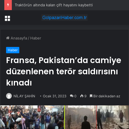
Traktörün altında kalan çift hayatını kaybetti
Menü
Anasayfa
/
Haber
Haber
Fransa, Pakistan’da camiye
düzenlenen terör saldırısını
kınadı
NİLAY ŞAHİN
Ocak 31, 2023
0
9
Bir dakikadan az