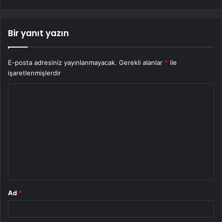
Bir yanıt yazın
E-posta adresiniz yayınlanmayacak.
Gerekli alanlar
*
ile
işaretlenmişlerdir
Y
o
r
u
m
*
Ad
*