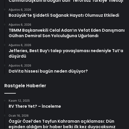
Cumhurbaşkanı Erdoğan’dan ‘Terörsüz Türkiye’ mesajı
Ağustos 6, 2026
Bozüyük’te Şiddetli Sağanak Hayatı Olumsuz Etkiledi
Ağustos 6, 2026
TBMM Başkanvekili Celal Adan’ın Vefat Eden Danışmanı
Gülhan Demiral Son Yolculuğuna Uğurlandı
Ağustos 6, 2026
Jefferies, Best Buy’ı talep yavaşlaması nedeniyle Tut’a
düşürdü
Ağustos 6, 2026
DaVita hissesi bugün neden düşüyor?
Rastgele Haberler
Kasım 12, 2025
RV There Yet? – İnceleme
Ocak 16, 2026
Özgür Özel’den Tayfun Kahraman açıklaması: Dün
eşinden aldığım bir haber belki ilk kez duyacaksınız