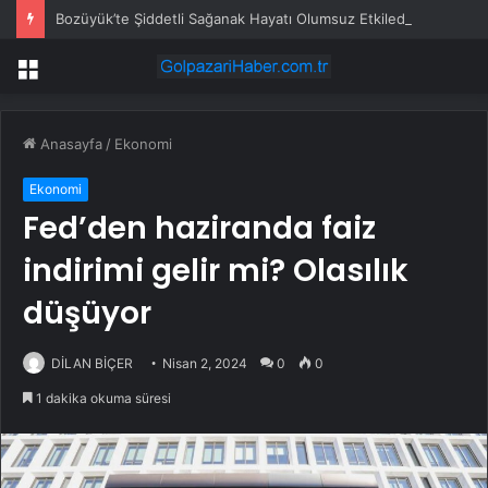
Bozüyük’te Şiddetli Sağanak Hayatı Olumsuz Etkiledi
Menü
Anasayfa
/
Ekonomi
Ekonomi
Fed’den haziranda faiz
indirimi gelir mi? Olasılık
düşüyor
DİLAN BİÇER
Nisan 2, 2024
0
0
1 dakika okuma süresi