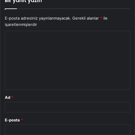
Bir yanıt yazın
E-posta adresiniz yayınlanmayacak.
Gerekli alanlar
*
ile
işaretlenmişlerdir
Y
o
r
u
m
*
Ad
*
E-posta
*