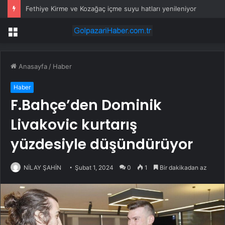
Fethiye Kirme ve Kozağaç içme suyu hatları yenileniyor
Menü
Anasayfa
/
Haber
Haber
F.Bahçe’den Dominik
Livakovic kurtarış
yüzdesiyle düşündürüyor
NİLAY ŞAHİN
Şubat 1, 2024
0
1
Bir dakikadan az