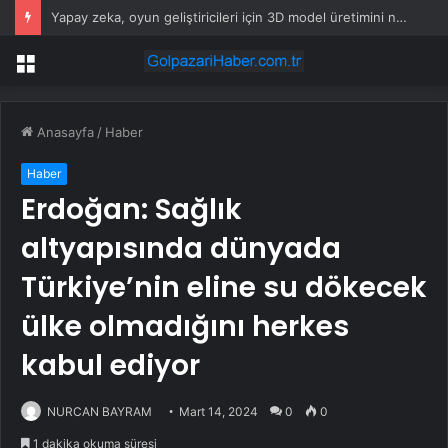
Yapay zeka, oyun geliştiricileri için 3D model üretimini nasıl değiştiriyor?
Menü
Anasayfa
/
Haber
Haber
Erdoğan: Sağlık
altyapısında dünyada
Türkiye’nin eline su dökecek
ülke olmadığını herkes
kabul ediyor
NURCAN BAYRAM
Mart 14, 2024
0
0
1 dakika okuma süresi