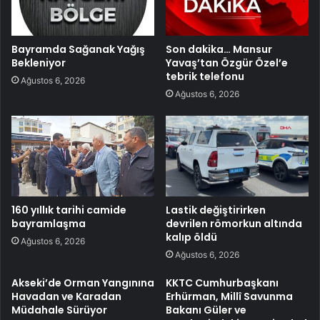
Bayramda Sağanak Yağış
Son dakika… Mansur
Bekleniyor
Yavaş’tan Özgür Özel’e
tebrik telefonu
Ağustos 6, 2026
Ağustos 6, 2026
160 yıllık tarihi camide
Lastik değiştirirken
bayramlaşma
devrilen römorkun altında
kalıp öldü
Ağustos 6, 2026
Ağustos 6, 2026
Akseki’de Orman Yangınına
KKTC Cumhurbaşkanı
Havadan ve Karadan
Erhürman, Millî Savunma
Müdahale Sürüyor
Bakanı Güler ve