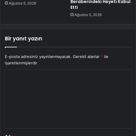
Beraberindeki Heyeti Kabul
Ağustos 6, 2026
Etti
Ağustos 5, 2026
Bir yanıt yazın
E-posta adresiniz yayınlanmayacak.
Gerekli alanlar
*
ile
işaretlenmişlerdir
Y
o
r
u
m
*