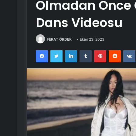
Olmadan Önce 
Dans Videosu
FERAT ÖRDEK
Ekim 23, 2023
Facebook
Twitter
LinkedIn
Tumblr
Pinterest
Reddit