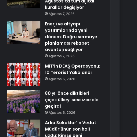
Ağustos’ta tüm dijital
kurallar değişiyor
Ağustos 7, 2026
Enerji ve altyapı
yatırımlarında yeni
dönem: Doğru sermaye
planlaması rekabet
avantajı sağlıyor
Ağustos 7, 2026
MİT’in DEAŞ Operasyonu:
10 Terörist Yakalandı
Ağustos 6, 2026
80 yıl önce diktikleri
çiçek ülkeyi sessizce ele
geçirdi
Ağustos 6, 2026
Arka Sokaklar’ın Vedat
Müdür’ünün son hali
üzdü: Kimse beni