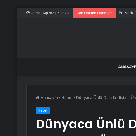
Bursa’da
Cuma, Ağustos 7 2026
Son Dakika Haberleri
ANASAY
Anasayfa
/
Haber
/
Dünyaca Ünlü Doja Kedisinin Ü
Haber
Dünyaca Ünlü Do