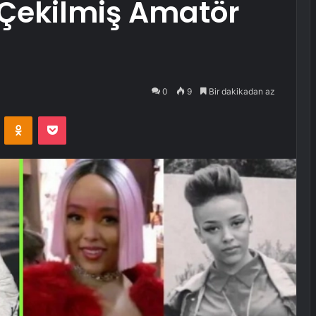
Çekilmiş Amatör
0
9
Bir dakikadan az
VKontakte
Odnoklassniki
Pocket