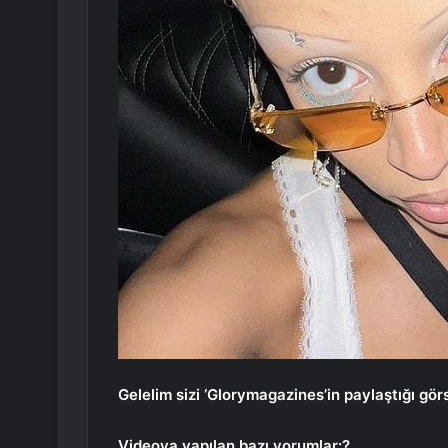
Gelelim sizi ‘Glorymagazines’in paylaştığı gör
Videoya yapılan bazı yorumlar:?