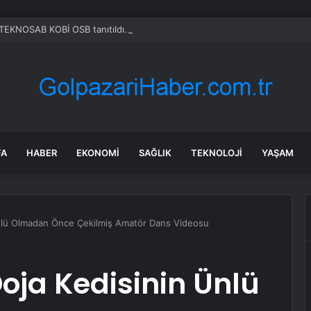
 TEKNOSAB KOBİ OSB tanıtıldı… Bursa’nın kalkınma yolculuğunda yeni d
FA
HABER
EKONOMI
SAĞLIK
TEKNOLOJI
YAŞAM
nlü Olmadan Önce Çekilmiş Amatör Dans Videosu
ja Kedisinin Ünlü