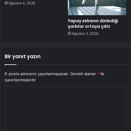
Ağustos 4, 2026
Yapay zekanın dinlediği
şarkılar ortaya çıktı
Ağustos 3, 2026
Bir yanıt yazın
E-posta adresiniz yayınlanmayacak.
Gerekli alanlar
*
ile
işaretlenmişlerdir
Y
o
r
u
m