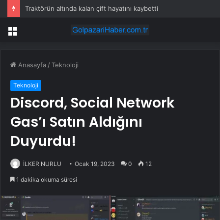
Traktörün altında kalan çift hayatını kaybetti
Menü
Anasayfa
/
Teknoloji
Teknoloji
Discord, Social Network
Gas’ı Satın Aldığını
Duyurdu!
İLKER NURLU
Ocak 19, 2023
0
12
1 dakika okuma süresi