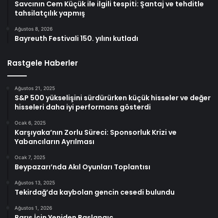
Savcının Cem Küçük ile ilgili tespiti: Şantaj ve tehditle
tahsilatçılık yapmış
Ağustos 8, 2026
Bayreuth Festivali 150. yılını kutladı
Rastgele Haberler
Ağustos 21, 2025
S&P 500 yükselişini sürdürürken küçük hisseler ve değer
hisseleri daha iyi performans gösterdi
Ocak 6, 2025
Karşıyaka’nın Zorlu Süreci: Sponsorluk Krizi ve
Yabancıların Ayrılması
Ocak 7, 2025
Beypazarı’nda Akıl Oyunları Toplantısı
Ağustos 13, 2025
Tekirdağ’da kaybolan gencin cesedi bulundu
Ağustos 1, 2026
Barış İçin Yeniden Başlangıç