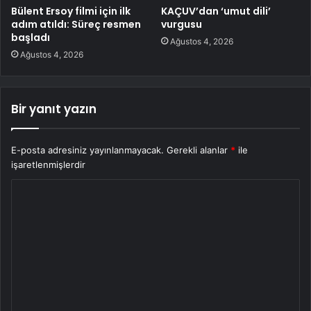
Bülent Ersoy filmi için ilk
KAÇUV’dan ‘umut dili’
adım atıldı: Süreç resmen
vurgusu
başladı
Ağustos 4, 2026
Ağustos 4, 2026
Bir yanıt yazın
E-posta adresiniz yayınlanmayacak.
Gerekli alanlar
*
ile
işaretlenmişlerdir
Y
o
r
u
m
*