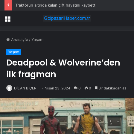
Traktörün altında kalan çift hayatını kaybetti
Menü
Anasayfa
/
Yaşam
Yaşam
Deadpool & Wolverine’den
ilk fragman
DİLAN BİÇER
Nisan 23, 2024
0
0
Bir dakikadan az