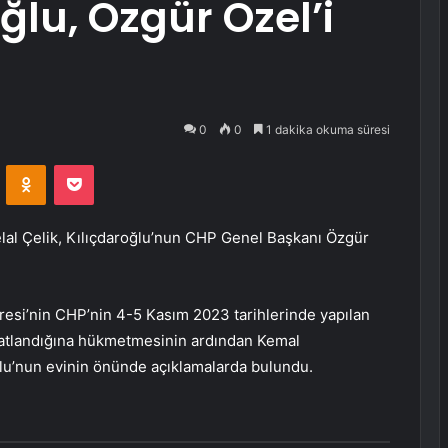
ğlu, Özgür Özel’i
0
0
1 dakika okuma süresi
VKontakte
Odnoklassniki
Pocket
lal Çelik, Kılıçdaroğlu’nun CHP Genel Başkanı Özgür
esi’nin CHP’nin 4-5 Kasım 2023 tarihlerinde yapılan
akatlandığına hükmetmesinin ardından Kemal
oğlu’nun evinin önünde açıklamalarda bulundu.