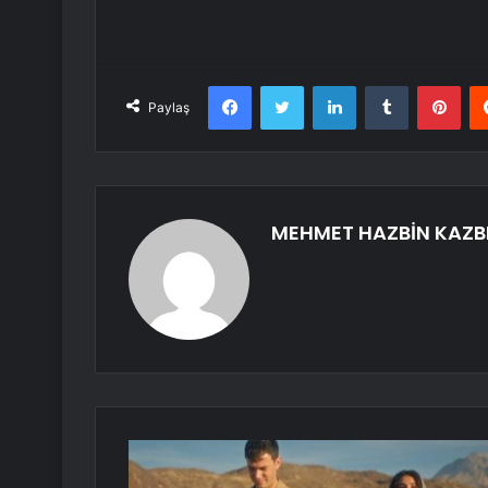
Facebook
Twitter
LinkedIn
Tumblr
Pint
Paylaş
MEHMET HAZBİN KAZB