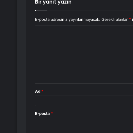
Bir yanıt yazın
E-posta adresiniz yayınlanmayacak.
Gerekli alanlar
*
i
Y
o
r
u
m
*
Ad
*
E-posta
*