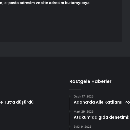
m, e-posta adresim ve site adresim bu tarayıcıya
Rastgele Haberler
Ocak 17, 2025
le Tut’a düşürdü
Adana’da Aile Katliamı: P
Mart 29, 2026
Atakum’da gıda denetimi:
Eylül 9, 2025