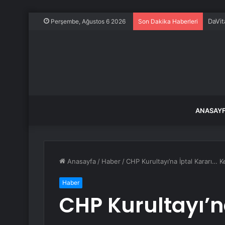
DaVit
Perşembe, Ağustos 6 2026
Son Dakika Haberleri
ANASAY
Anasayfa
/
Haber
/
CHP Kurultayı’na İptal Kararı… K
Haber
CHP Kurultayı’n