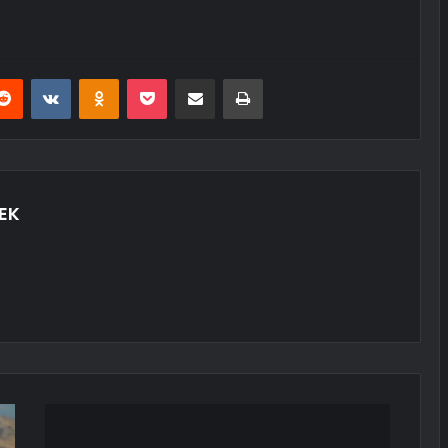
erest
Reddit
VKontakte
Odnoklassniki
Pocket
E-Posta ile paylaş
Yazdır
EK