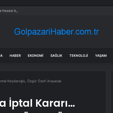
a hissesi bugün neden düşüyor?
FA
HABER
EKONOMI
SAĞLIK
TEKNOLOJI
YAŞAM
emal Kılıçdaroğlu, Özgür Özel’i Arayacak
a İptal Kararı…