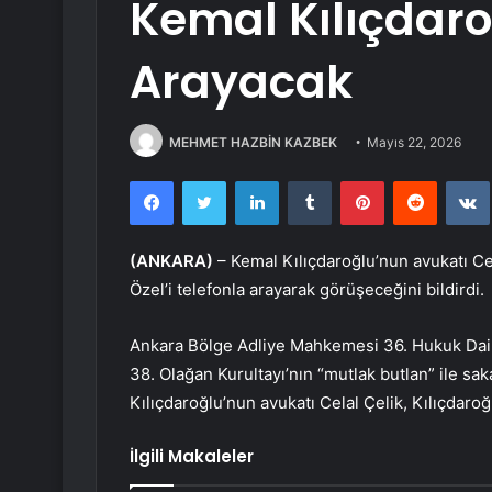
Kemal Kılıçdaro
Arayacak
MEHMET HAZBİN KAZBEK
Mayıs 22, 2026
Facebook
Twitter
LinkedIn
Tumblr
Pinterest
Reddit
(ANKARA)
– Kemal Kılıçdaroğlu’nun avukatı Ce
Özel’i telefonla arayarak görüşeceğini bildirdi.
Ankara Bölge Adliye Mahkemesi 36. Hukuk Dair
38. Olağan Kurultayı’nın “mutlak butlan” ile s
Kılıçdaroğlu’nun avukatı Celal Çelik, Kılıçdar
İlgili Makaleler