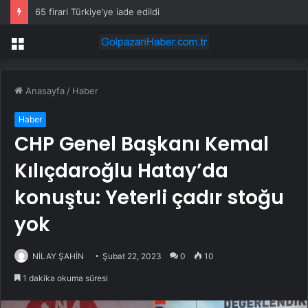
65 firari Türkiye’ye iade edildi
Menü
Anasayfa
/
Haber
Haber
CHP Genel Başkanı Kemal
Kılıçdaroğlu Hatay’da
konuştu: Yeterli çadır stoğu
yok
NİLAY ŞAHİN
Şubat 22, 2023
0
10
1 dakika okuma süresi