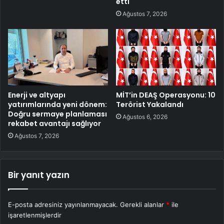
etti
Ağustos 7, 2026
Enerji ve altyapı
MİT’in DEAŞ Operasyonu: 10
yatırımlarında yeni dönem:
Terörist Yakalandı
Doğru sermaye planlaması
Ağustos 6, 2026
rekabet avantajı sağlıyor
Ağustos 7, 2026
Bir yanıt yazın
E-posta adresiniz yayınlanmayacak.
Gerekli alanlar
*
ile
işaretlenmişlerdir