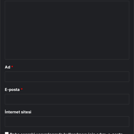
Y
o
r
u
m
*
Ad
*
E-posta
*
İnternet sitesi