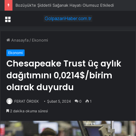
Bozüyük’te Şiddetli Sağanak Hayatı Olumsuz Etkiledi
Menü
Anasayfa
/
Ekonomi
Ekonomi
Chesapeake Trust üç aylık
dağıtımını 0,0214$/birim
olarak duyurdu
FERAT ÖRDEK
Şubat 5, 2024
0
1
2 dakika okuma süresi