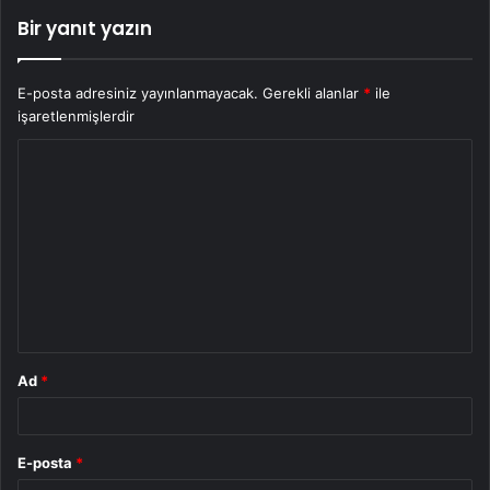
Bir yanıt yazın
E-posta adresiniz yayınlanmayacak.
Gerekli alanlar
*
ile
işaretlenmişlerdir
Y
o
r
u
m
*
Ad
*
E-posta
*