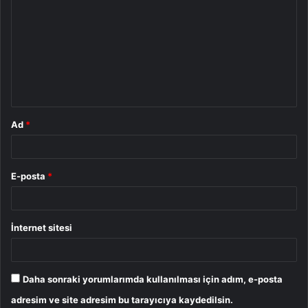
o
r
u
m
*
Ad
*
E-posta
*
İnternet sitesi
Daha sonraki yorumlarımda kullanılması için adım, e-posta
adresim ve site adresim bu tarayıcıya kaydedilsin.