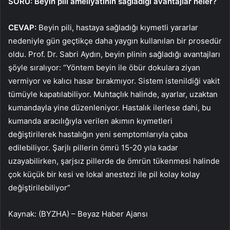
SORU: Beyin pili ameliyatının sağladığı avantajlar neler?
CEVAP:
Beyin pili, hastaya sağladığı kıymetli yararlar
nedeniyle gün geçtikçe daha yaygın kullanılan bir prosedür
oldu. Prof. Dr. Sabri Aydın, beyin plinin sağladığı avantajları
şöyle sıralıyor: “Yöntem beyin ile öbür dokulara ziyan
vermiyor ve kalıcı hasar bırakmıyor. Sistem istenildiği vakit
tümüyle kapatılabiliyor. Muhtaçlık halinde, ayarlar, uzaktan
kumandayla yine düzenleniyor. Hastalık ilerlese dahi, bu
kumanda aracılığıyla verilen akımın kıymetleri
değiştirilerek hastalığın yeni semptomlarıyla çaba
edilebiliyor. Şarjlı pillerin ömrü 15-20 yıla kadar
uzayabilirken, şarjsız pillerde de ömrün tükenmesi halinde
çok küçük bir kesi ve lokal anestezi ile pil kolay kolay
değiştirilebiliyor”
Kaynak: (BYZHA) – Beyaz Haber Ajansı