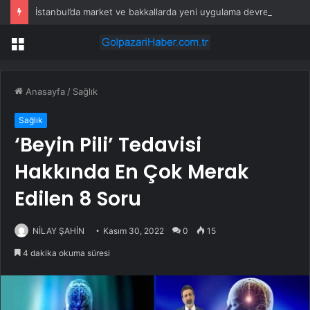
İstanbul’da market ve bakkallarda yeni uygulama devreye girdi
Menü
Anasayfa
/
Sağlık
Sağlık
‘Beyin Pili’ Tedavisi
Hakkında En Çok Merak
Edilen 8 Soru
NİLAY ŞAHİN
Kasım 30, 2022
0
15
4 dakika okuma süresi