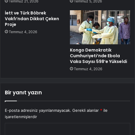
Temmuz 21, 2026
Temmuz 5, 2026
İett ve Türk Böbrek
Vakfı’ndan Dikkat Çeken
Proje
Temmuz 4, 2026
Kongo Demokratik
Cumhuriyeti’nde Ebola
Vaka Sayısı 598’e Yükseldi
Temmuz 4, 2026
Bir yanıt yazın
E-posta adresiniz yayınlanmayacak.
Gerekli alanlar
*
ile
işaretlenmişlerdir
Y