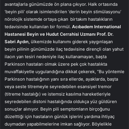
avantajlarla günümüzde ön plana çıkıyor. Halk ortasında
‘beyin pili’ olarak isimlendirilen ‘derin beyin stimülasyonu’
nörolojik sistemde ortaya çıkan birtakım hastalıkların
tedavisinde kullanılan bir formül.
Acıbadem International
Hastanesi Beyin ve Hudut Cerrahisi Uzmanı Prof. Dr.
Sabri Aydın,
ülkemizde kullanımı giderek yaygınlaşan
beyin pilinin günümüzde ilaç tedavisine dirençli olan yahut
ilacın yan tesiri nedeniyle ilaç kullanamayan, başta
Parkinson hastaları olmak üzere pek çok hastalıkta
muvaffakiyetle uygulandığına dikkat çekerek, “Bu yöntemle
Parkinson hastalığının yanı sıra ellerde, ayaklarda, başta
veya seste titremeyle seyredebilen esansiyel tremor
(titreme hastalığı) ve istemsiz kasılma hareketleriyle
seyredebilen distoni hastalığında oldukça yüz güldüren
sonuçlar alınıyor. Beyin pili semptomların birçoğunu
düzelttiği için hastaların günlük işlerini yardıma ihtiyaç
duymadan yapabilmelerine imkan sağlıyor. Böylelikle