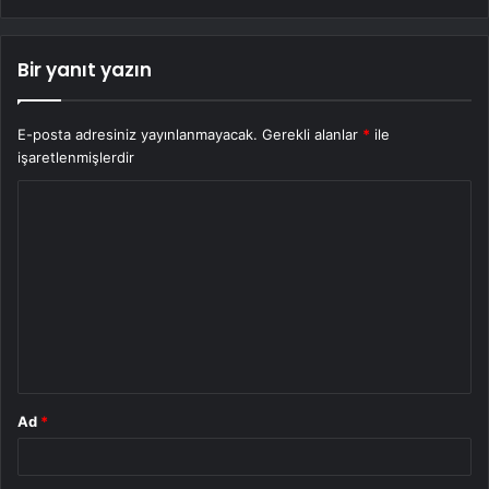
Bir yanıt yazın
E-posta adresiniz yayınlanmayacak.
Gerekli alanlar
*
ile
işaretlenmişlerdir
Y
o
r
u
m
*
Ad
*