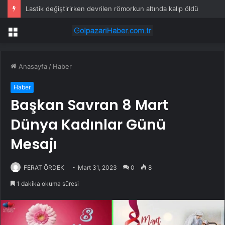
Lastik değiştirirken devrilen römorkun altında kalıp öldü
Menü
Anasayfa
/
Haber
Haber
Başkan Savran 8 Mart
Dünya Kadınlar Günü
Mesajı
FERAT ÖRDEK
Mart 31, 2023
0
8
1 dakika okuma süresi