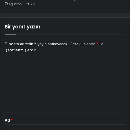
Ağustos 8, 2026
Bir yanıt yazın
E-posta adresiniz yayınlanmayacak.
Gerekli alanlar
*
ile
işaretlenmişlerdir
Y
o
r
u
m
*
Ad
*