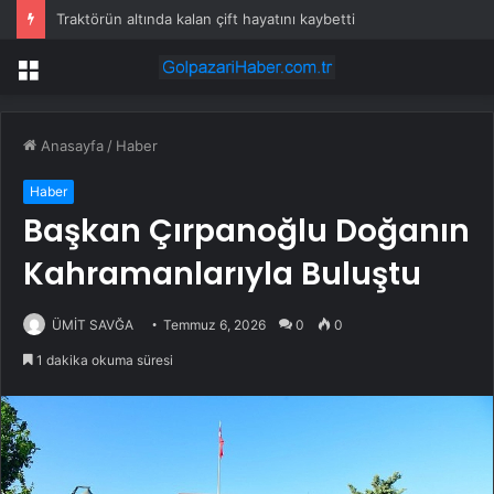
Traktörün altında kalan çift hayatını kaybetti
Menü
Anasayfa
/
Haber
Haber
Başkan Çırpanoğlu Doğanın
Kahramanlarıyla Buluştu
ÜMİT SAVĞA
Temmuz 6, 2026
0
0
1 dakika okuma süresi