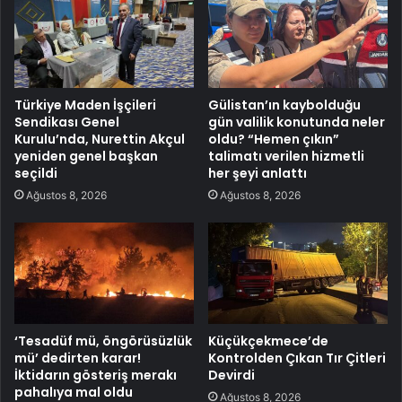
Türkiye Maden İşçileri
Gülistan’ın kaybolduğu
Sendikası Genel
gün valilik konutunda neler
Kurulu’nda, Nurettin Akçul
oldu? “Hemen çıkın”
yeniden genel başkan
talimatı verilen hizmetli
seçildi
her şeyi anlattı
Ağustos 8, 2026
Ağustos 8, 2026
‘Tesadüf mü, öngörüsüzlük
Küçükçekmece’de
mü’ dedirten karar!
Kontrolden Çıkan Tır Çitleri
İktidarın gösteriş merakı
Devirdi
pahalıya mal oldu
Ağustos 8, 2026