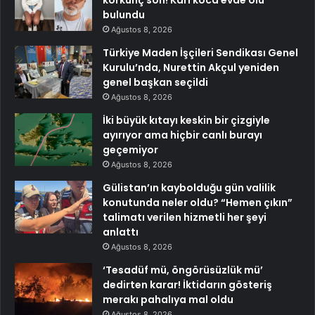
korkunç son! Karı koca evde ölü
bulundu
Ağustos 8, 2026
Türkiye Maden İşçileri Sendikası Genel
Kurulu’nda, Nurettin Akçul yeniden
genel başkan seçildi
Ağustos 8, 2026
İki büyük kıtayı keskin bir çizgiyle
ayırıyor ama hiçbir canlı burayı
geçemiyor
Ağustos 8, 2026
Gülistan’ın kaybolduğu gün valilik
konutunda neler oldu? “Hemen çıkın”
talimatı verilen hizmetli her şeyi
anlattı
Ağustos 8, 2026
‘Tesadüf mü, öngörüsüzlük mü’
dedirten karar! İktidarın gösteriş
merakı pahalıya mal oldu
Ağustos 8, 2026