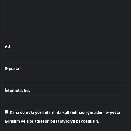
r
u
m
*
Ad
*
E-posta
*
İnternet sitesi
Daha sonraki yorumlarımda kullanılması için adım, e-posta
adresim ve site adresim bu tarayıcıya kaydedilsin.