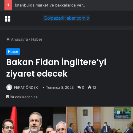
İstanbul’da market ve bakkallarda yeni uygulama devreye girdi
Menü
Anasayfa
/
Haber
Haber
Bakan Fidan İngiltere’yi
ziyaret edecek
FERAT ÖRDEK
Temmuz 8, 2023
0
12
Bir dakikadan az