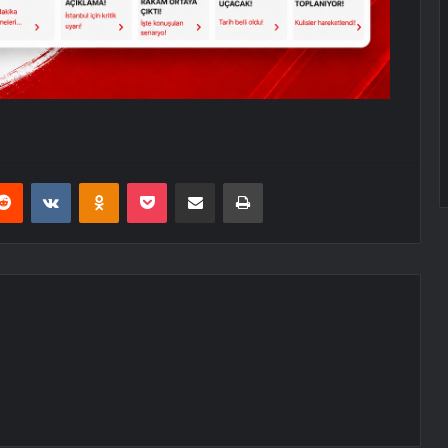
erest
Reddit
VKontakte
Odnoklassniki
Pocket
E-Posta ile paylaş
Yazdır