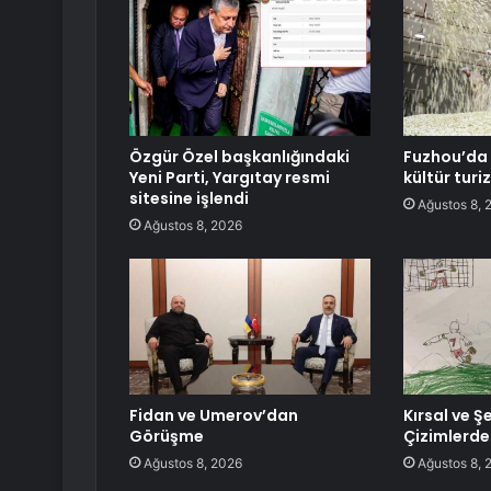
Özgür Özel başkanlığındaki
Fuzhou’da 
Yeni Parti, Yargıtay resmi
kültür turi
sitesine işlendi
Ağustos 8, 
Ağustos 8, 2026
Fidan ve Umerov’dan
Kırsal ve Ş
Görüşme
Çizimlerde
Ağustos 8, 2026
Ağustos 8, 