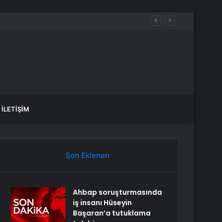
İLETIŞIM
Son Eklenen
Ahbap soruşturmasında
iş insanı Hüseyin
Başaran’a tutuklama