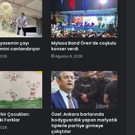
yasemin çayı
Mylasa Band Ören’de coşkulu
zmini canlandırıyor
konser verdi
2026
Ağustos 8, 2026
ehir Çocukları:
Özel: Ankara barlarında
ki Farklar
bodyguardlık yapan mafyatik
tiplerle partiye girmeye
2026
çalıştılar