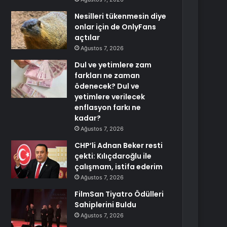
Nesilleri tükenmesin diye
onlar için de OnlyFans
açtılar
Ağustos 7, 2026
Dul ve yetimlere zam
farkları ne zaman
ödenecek? Dul ve
yetimlere verilecek
enflasyon farkı ne
kadar?
Ağustos 7, 2026
CHP’li Adnan Beker resti
çekti: Kılıçdaroğlu ile
çalışmam, istifa ederim
Ağustos 7, 2026
FilmSan Tiyatro Ödülleri
Sahiplerini Buldu
Ağustos 7, 2026