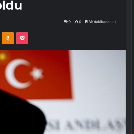
oldu
0
0
Bir dakikadan az
VKontakte
Odnoklassniki
Pocket