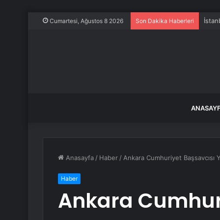
İstan
Cumartesi, Ağustos 8 2026
Son Dakika Haberleri
ANASAY
Anasayfa
/
Haber
/
Ankara Cumhuriyet Başsavcısı Y
Haber
Ankara Cumhuri