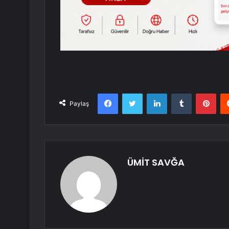
Facebook
Twitter
LinkedIn
Tumblr
Pint
Paylaş
ÜMİT SAVĞA