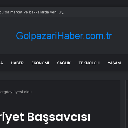
bul’da market ve bakkallarda yeni uygulama devreye girdi
FA
HABER
EKONOMI
SAĞLIK
TEKNOLOJI
YAŞAM
argıtay üyesi oldu
yet Başsavcısı