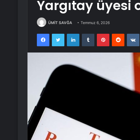
Yargıtay üyesi 
ÜMİT SAVĞA
Temmuz 6, 2026
Facebook
Twitter
LinkedIn
Tumblr
Pinterest
Reddit