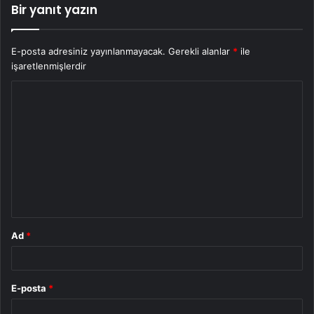
Bir yanıt yazın
E-posta adresiniz yayınlanmayacak.
Gerekli alanlar
*
ile
işaretlenmişlerdir
Y
o
r
u
m
*
Ad
*
E-posta
*