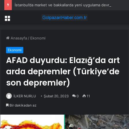
İstanbul’da market ve bakkallarda yeni uygulama devreye girdi
Menü
Anasayfa
/
Ekonomi
Ekonomi
AFAD duyurdu: Elazığ’da art
arda depremler (Türkiye’de
son depremler)
İLKER NURLU
Şubat 20, 2023
0
11
Bir dakikadan az