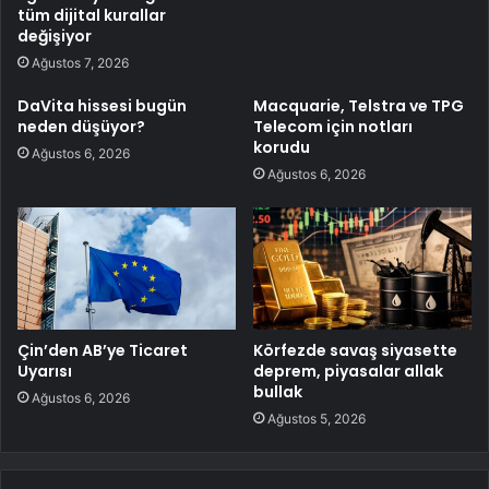
tüm dijital kurallar
değişiyor
Ağustos 7, 2026
DaVita hissesi bugün
Macquarie, Telstra ve TPG
neden düşüyor?
Telecom için notları
korudu
Ağustos 6, 2026
Ağustos 6, 2026
Çin’den AB’ye Ticaret
Körfezde savaş siyasette
Uyarısı
deprem, piyasalar allak
bullak
Ağustos 6, 2026
Ağustos 5, 2026